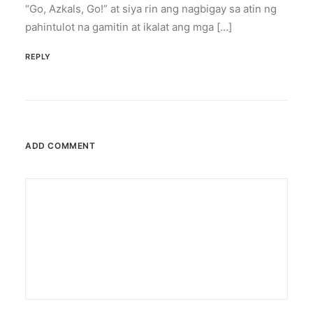
and pet owner's.
“Go, Azkals, Go!” at siya rin ang nagbigay sa atin ng
pahintulot na gamitin at ikalat ang mga […]
by ederic.net
REPLY
ADD COMMENT