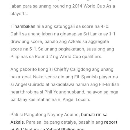
laban para sa unang round ng 2014 World Cup Asia
playoffs.
Tinambakan
nila ang katunggali sa score na 4-0.
Dahil sa unang laban na ginanap sa Sri Lanka ay 1-1
draw ang score, panalo ang Azkals sa aggregate
score na 5-1. Sa unang pagkakataon, susulong ang
Pilipinas sa Round 2 ng World Cup qualifiers.
Ang paborito kong si Chieffy Caligdong ang unang
naka-goal. Naka-score din ang Fil-Spanish player na
si Angel Guirado at nakadalawa naman ang Fil-British
heartthrob na si Phil Younghusband, na ayon sa mga
balita ay kasintahan na ni Angel Locsin.
Pati si Pangulong Noynoy Aquino,
bumati rin sa
Azkals
. Para sa iba pang detalye, basahin ang
report
ni Sid Ventura sa Yahoo! Philippines
.