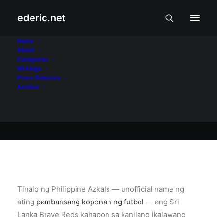
ederic.net
Kalusugan at Palakasan
•
July 4, 2011
Home
About
Go, Azkals, Go!
Categories
Writings
Press Releases
Archive
Ederic Eder
Tinalo ng Philippine Azkals — unofficial name ng
ating
pambansang koponan ng futbol
— ang Sri
Lanka Brave Reds kahapon sa kanilang ikalawang