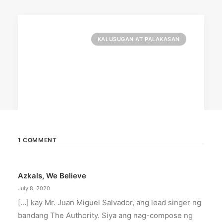
KALUSUGAN AT PALAKASAN
1 COMMENT
October 4, 2025
Azkals, We Believe
Shailene Woodley, Mars, and Calm
highlight how pet adoption
July 8, 2020
transforms lives
[…] kay Mr. Juan Miguel Salvador, ang lead singer ng
Adopting a pet can change two lives – the pet's
bandang The Authority. Siya ang nag-compose ng