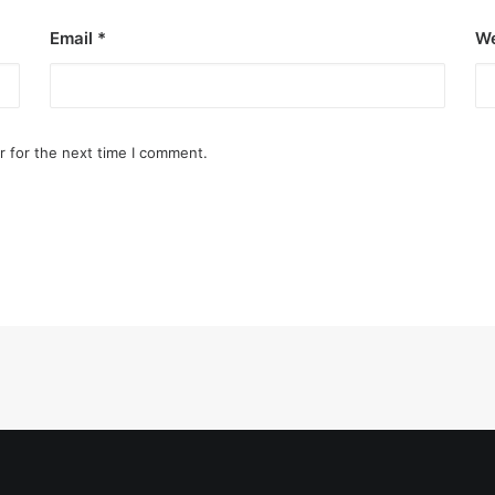
eace’
Email
*
We
illuminated peace symbol.
r for the next time I comment.