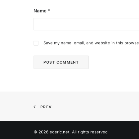
The Temple House unveils ‘The Art P
Name
*
It is said to be the world's largest permanently 
by ederic.net
Save my name, email, and website in this browse
PREV
© 2026 ederic.net. All rights reserved