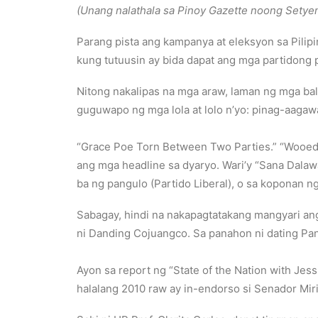
(Unang nalathala sa Pinoy Gazette noong Setye
Parang pista ang kampanya at eleksyon sa Pilip
kung tutuusin ay bida dapat ang mga partidong pu
Nitong nakalipas na mga araw, laman ng mga balit
guguwapo ng mga lola at lolo n’yo: pinag-aagawan
“Grace Poe Torn Between Two Parties.” “Wooed by 
ang mga headline sa dyaryo. Wari’y “Sana Dalaw
ba ng pangulo (Partido Liberal), o sa koponan ng 
Sabagay, hindi na nakapagtatakang mangyari ang 
ni Danding Cojuangco. Sa panahon ni dating Pan
Ayon sa report ng “State of the Nation with Jess
halalang 2010 raw ay in-endorso si Senador Mir