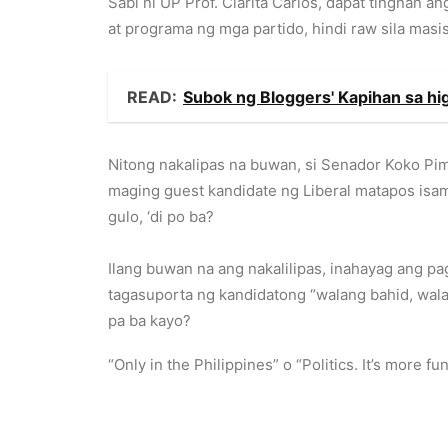
Sabi ni UP Prof. Clarita Carlos, dapat tingnan 
at programa ng mga partido, hindi raw sila masi
READ:
Subok ng Bloggers' Kapihan sa hi
Nitong nakalipas na buwan, si Senador Koko Pi
maging guest kandidate ng Liberal matapos isama
gulo, ‘di po ba?
Ilang buwan na ang nakalilipas, inahayag ang p
tagasuporta ng kandidatong “walang bahid, wala
pa ba kayo?
“Only in the Philippines” o “Politics. It’s more f