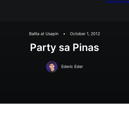
Home
About
Ca
Balita at Usapin
•
October 1, 2012
Party sa Pinas
Ederic Eder