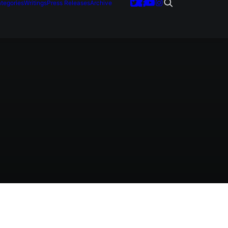
tegories
Writings
Press Releases
Archive