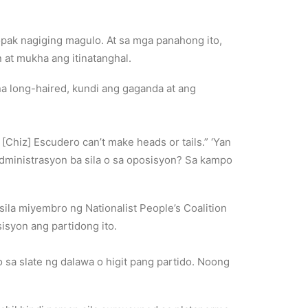
pak nagiging magulo. At sa mga panahong ito,
n at mukha ang itinatanghal.
 na long-haired, kundi ang gaganda at ang
[Chiz] Escudero can’t make heads or tails.” ‘Yan
dministrasyon ba sila o sa oposisyon? Sa kampo
sila miyembro ng Nationalist People’s Coalition
isyon ang partidong ito.
o sa slate ng dalawa o higit pang partido. Noong