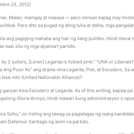
mbre 23, 2012)
inas. Matao, maingay at masaya — pero minsan kapag may tinoto
litikal. Pero dito sa pugad ng ating luha at dalita, mga pangala
a ang pagiging mahaba ang hair ng ilang pulitiko. Hindi literal
 kasi sila ng mga alyansa’t partido.
2 suitors, [Loren] Legarda is tickled pink.” “UNA or Liberals? 
a Ang Puso Ko” ang drama nina Legarda, Poe, at Escudero. Sa a
bise nito (United Nationalist Alliance)?
ganyan kina Escudero at Legarda. As of this writing, kapwa pa 
gulong Gloria Arroyo, hindi mawari kung administrasyon o opos
ica Soho,” co-listing ang tawag sa paglalagay ng isang kandidat
iam Defensor Santiago ng anim na partido.