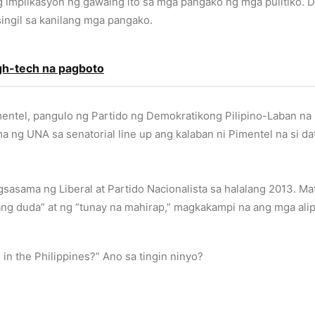
ang implikasyon ng gawaing ito sa mga pangako ng mga pulitiko.
singil sa kanilang mga pangako.
gh-tech na pagboto
mentel, pangulo ng Partido ng Demokratikong Pilipino-Laban n
 ng UNA sa senatorial line up ang kalaban ni Pimentel na si da
agsasama ng Liberal at Partido Nacionalista sa halalang 2013.
ng duda” at ng “tunay na mahirap,” magkakampi na ang mga alipo
un in the Philippines?” Ano sa tingin ninyo?