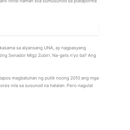
 Dahil hindi naman sila sumusunod sa plataporma
a kasama sa alyansang UNA, ay nagpasyang
ting Senador Migz Zubiri. Na-gets n’yo ba? Ang
 Matapos magbatuhan ng putik noong 2010 ang mga
res nila sa susunod na halalan. Pero nagulat