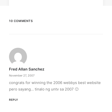
10 COMMENTS
April 6, 2026
Converge boosts speeds amid fuel
crisis
The increase has no additional cost to
subscribers.
Fred Allan Sanchez
by ederic.net
November 27, 2007
congrats for winning the 2006 webbys best website
pero sayang… tinalo ng untv sa 2007 🙂
REPLY