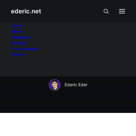
ederic.net
Internet at Teknolohiya
•
December 8, 2006
Home
About
Panalo ang
Categories
Writings
GMANews.tv sa
Press Releases
Archive
Webbys!
Ederic Eder