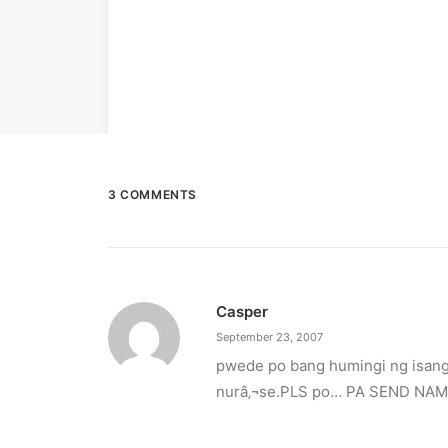
3 COMMENTS
Casper
September 23, 2007
pwede po bang humingi ng isang t
nurâ‚¬se.PLS po… PA SEND NA