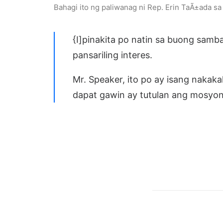
Bahagi ito ng paliwanag ni Rep. Erin TaÃ±ada 
{I]pinakita po natin sa buong samb
pansariling interes.
Mr. Speaker, ito po ay isang nakak
dapat gawin ay tutulan ang mosyon