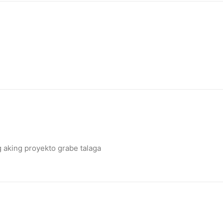
eace’
 aking proyekto grabe talaga
illuminated peace symbol.