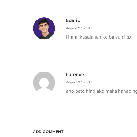
Ederic
August 27, 2007
Hmm, kasalanan ko ba yun? :p
Lurence
December 23, 2025
August 27, 2007
The Temple House unveils ‘The Art P
ano bato hind ako maka hanap ng
It is said to be the world's largest permanently 
by ederic.net
ADD COMMENT