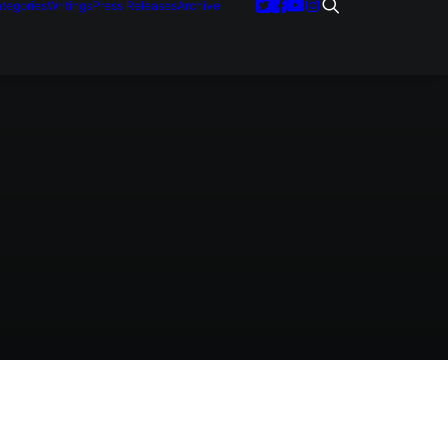
tegories
Writings
Press Releases
Archive