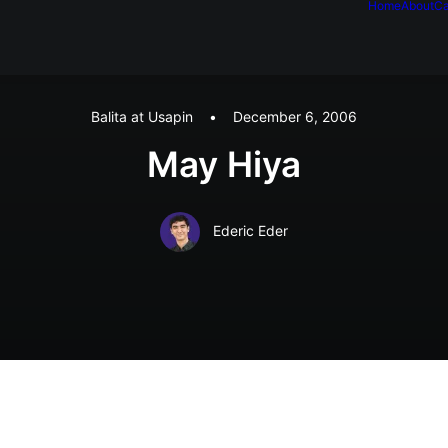
Home
About
Ca
Balita at Usapin
•
December 6, 2006
May Hiya
Ederic Eder