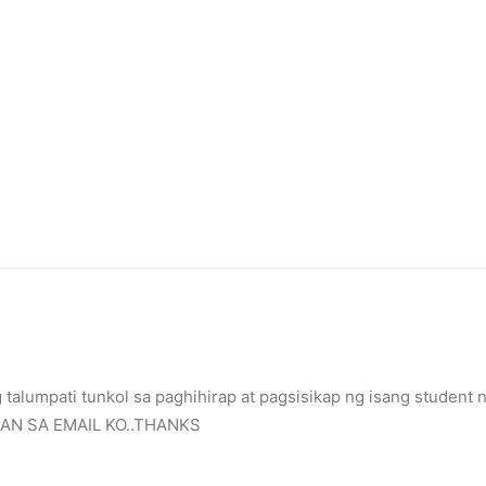
alumpati tunkol sa paghihirap at pagsisikap ng isang student n
MAN SA EMAIL KO..THANKS