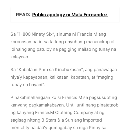
READ:
Public apology ni Malu Fernandez
Sa “1-800 Ninety Six”, sinuma ni Francis M ang
karanasan natin sa tatlong dayuhang mananakop at
idinaing ang patuloy na pagiging mailap ng tunay na
kalayaan.
Sa “Kabataan Para sa Kinabukasan”, ang panawagan
niya’y kapayapaan, kalikasan, kabataan, at “maging
tunay na bayani”.
Pinakahinahangaan ko si Francis M sa pagsusuot ng
kanyang pagkamakabayan. Unti-unti nang pinatataob
ng kanyang FrancisM Clothing Company at ng
sagisag nitong 3 Stars & a Sun ang imported
mentality na dati’y gumagabay sa mga Pinoy sa