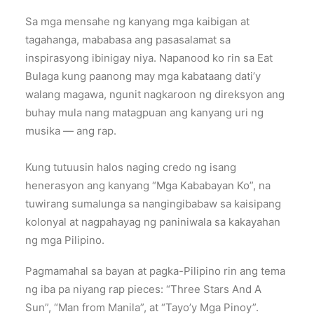
Sa mga mensahe ng kanyang mga kaibigan at
tagahanga, mababasa ang pasasalamat sa
inspirasyong ibinigay niya. Napanood ko rin sa Eat
Bulaga kung paanong may mga kabataang dati’y
walang magawa, ngunit nagkaroon ng direksyon ang
buhay mula nang matagpuan ang kanyang uri ng
musika — ang rap.
Kung tutuusin halos naging credo ng isang
henerasyon ang kanyang “Mga Kababayan Ko”, na
tuwirang sumalunga sa nangingibabaw sa kaisipang
kolonyal at nagpahayag ng paniniwala sa kakayahan
ng mga Pilipino.
Pagmamahal sa bayan at pagka-Pilipino rin ang tema
ng iba pa niyang rap pieces: “Three Stars And A
Sun”, “Man from Manila”, at “Tayo’y Mga Pinoy”.