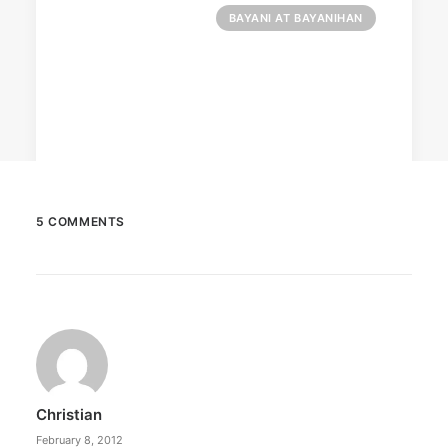
BAYANI AT BAYANIHAN
5 COMMENTS
May 31, 2023
Converge launches campaign for
mothers
Converge launched a campaign for
underprivileged mothers under Caritas Manila.
Christian
by ederic.net
February 8, 2012