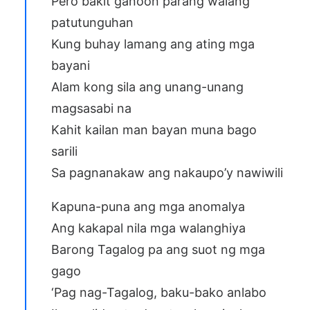
Pero bakit ganoon parang walang
patutunguhan
Kung buhay lamang ang ating mga
bayani
Alam kong sila ang unang-unang
magsasabi na
Kahit kailan man bayan muna bago
sarili
Sa pagnanakaw ang nakaupo’y nawiwili
Kapuna-puna ang mga anomalya
Ang kakapal nila mga walanghiya
Barong Tagalog pa ang suot ng mga
gago
‘Pag nag-Tagalog, baku-bako anlabo