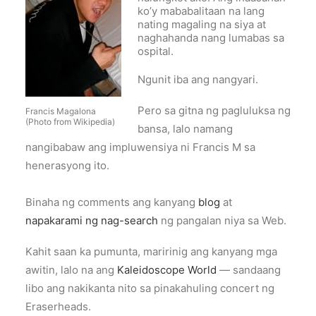
ko’y mababalitaan na lang
nating magaling na siya at
naghahanda nang lumabas sa
ospital.
Ngunit iba ang nangyari.
Pero sa gitna ng pagluluksa ng
Francis Magalona
(Photo from Wikipedia)
bansa, lalo namang
nangibabaw ang impluwensiya ni Francis M sa
henerasyong ito.
Binaha ng comments ang kanyang
blog
at
napakarami ng nag-search
ng pangalan niya sa Web.
Kahit saan ka pumunta, maririnig ang kanyang mga
awitin, lalo na ang
Kaleidoscope World
— sandaang
libo ang nakikanta nito sa pinakahuling concert ng
Eraserheads.