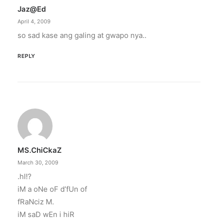
Jaz@ed
April 4, 2009
so sad kase ang galing at gwapo nya..
REPLY
MS.chiCkaZ
March 30, 2009
.hI!?
iM a oNe oF d’fUn of
fRaNciz M.
iM saD wEn i hiR