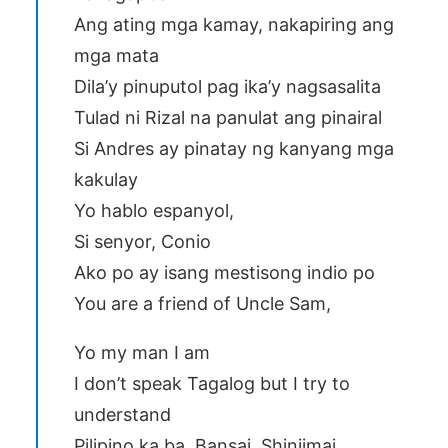
Ang ating mga kamay, nakapiring ang
mga mata
Dila’y pinuputol pag ika’y nagsasalita
Tulad ni Rizal na panulat ang pinairal
Si Andres ay pinatay ng kanyang mga
kakulay
Yo hablo espanyol,
Si senyor, Conio
Ako po ay isang mestisong indio po
You are a friend of Uncle Sam,
Yo my man I am
I don’t speak Tagalog but I try to
understand
Pilipino ka ba, Bansai, Shinjimai