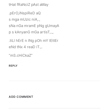
tHat fRaNciZ pAst aWay
.pErO,iNspiReD aQ
s mga mUzic niA,.,
sNa nGa mramE pNg gUmayA
p s kAnyanG mGa artisT,.,,
.tiLl hErE n lNg pOh mY lEttEr
eNd tNx 4 reaD iT.,.
”mS.cHiCkaZ”
REPLY
ADD COMMENT