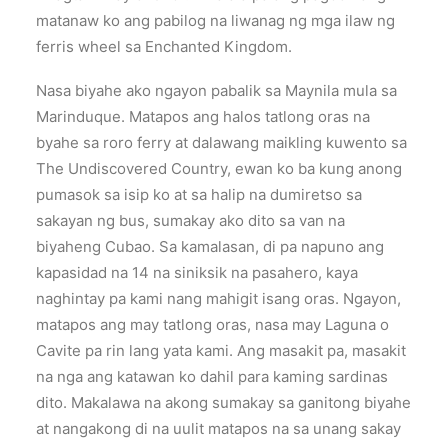
matanaw ko ang pabilog na liwanag ng mga ilaw ng
ferris wheel sa Enchanted Kingdom.
Nasa biyahe ako ngayon pabalik sa Maynila mula sa
Marinduque. Matapos ang halos tatlong oras na
byahe sa roro ferry at dalawang maikling kuwento sa
The Undiscovered Country, ewan ko ba kung anong
pumasok sa isip ko at sa halip na dumiretso sa
sakayan ng bus, sumakay ako dito sa van na
biyaheng Cubao. Sa kamalasan, di pa napuno ang
kapasidad na 14 na siniksik na pasahero, kaya
naghintay pa kami nang mahigit isang oras. Ngayon,
matapos ang may tatlong oras, nasa may Laguna o
Cavite pa rin lang yata kami. Ang masakit pa, masakit
na nga ang katawan ko dahil para kaming sardinas
dito. Makalawa na akong sumakay sa ganitong biyahe
at nangakong di na uulit matapos na sa unang sakay