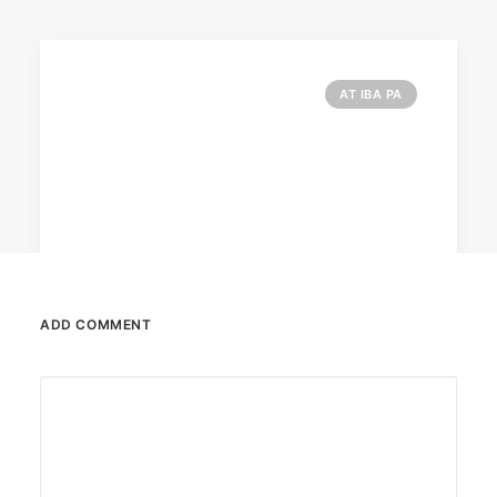
AT IBA PA
ADD COMMENT
February 12, 2024
Conquering enemy forts: strategies
to destroy opponent’s turrets
Win by upgrading hero’s skills with an ML
recharge.