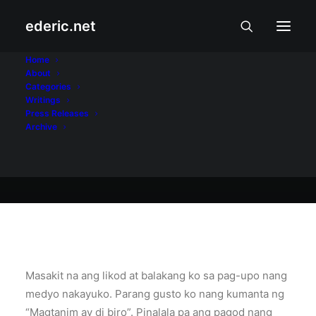
ederic.net
At iba pa
•
December 29, 2004
Home
About
Yoko Na!
Categories
Writings
Press Releases
Archive
Ederic Eder
Masakit na ang likod at balakang ko sa pag-upo nang
medyo nakayuko. Parang gusto ko nang kumanta ng
“Magtanim ay di biro”. Pinalala pa ang pagod nang