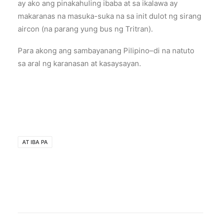
ay ako ang pinakahuling ibaba at sa ikalawa ay
makaranas na masuka-suka na sa init dulot ng sirang
aircon (na parang yung bus ng Tritran).
Para akong ang sambayanang Pilipino–di na natuto
sa aral ng karanasan at kasaysayan.
AT IBA PA