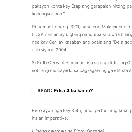
paksyon konta kay Erap ang garapalan nitong p
kapangyarihan.”
Di nga ba’t noong 2001, nang ang Malacanang n
EDSA naman ay biglang nanumpa si Gloria bilang
nga kay Gari ay kasabay ang paalalang “Be a good
eleksiyong 2004.
Si Ruth Cervantes naman, isa sa mga lider ng Co
sobrang dismayado sa pag-agaw ng ga elitista 
READ:
Edsa 4 ba kamo?
Pero ayon nga kay Ruth, hindi pa huli ang lahat 
It’s an imperative.”
(Unang nalathala sa Pinoy Gazette)