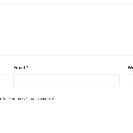
o destroy opponent’s turrets
ge.
Email
*
We
r for the next time I comment.