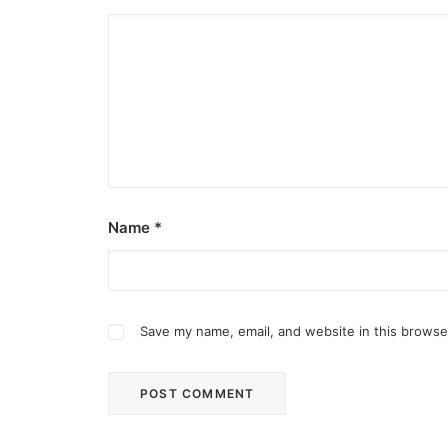
February 12, 2024
Conquering enemy forts: strategies t
Win by upgrading hero’s skills with an ML rechar
by ederic.net
Name
*
Save my name, email, and website in this browse