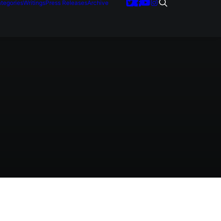
tegories
Writings
Press Releases
Archive