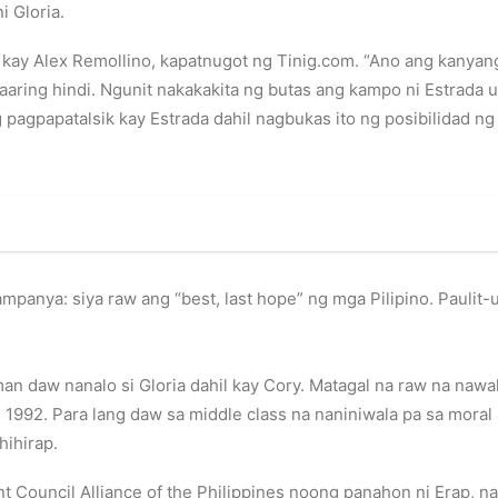
i Gloria.
ay Alex Remollino, kapatnugot ng Tinig.com. “Ano ang kanyang 
aring hindi. Ngunit nakakakita ng butas ang kampo ni Estrada up
g pagpapatalsik kay Estrada dahil nagbukas ito ng posibilidad ng
mpanya: siya raw ang “best, last hope” ng mga Pilipino. Paulit-u
an daw nanalo si Gloria dahil kay Cory. Matagal na raw na naw
1992. Para lang daw sa middle class na naniniwala pa sa moral
ihirap.
nt Council Alliance of the Philippines noong panahon ni Erap, n