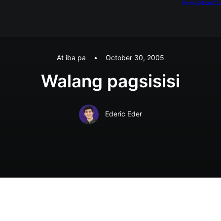
Home
About
Ca
At iba pa
•
October 30, 2005
Walang pagsisisi
Ederic Eder