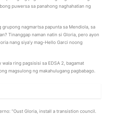
esibong puwersa sa panahong naghahatian ng
g grupong nagmartsa papunta sa Mendiola, sa
an? Tinanggap naman natin si Gloria, pero ayon
Gloria nang siya’y mag-Hello Garci noong
y wala ring pagsisisi sa EDSA 2, bagamat
bigong magsulong ng makahulugang pagbabago.
o: “Oust Gloria, install a transistion council.