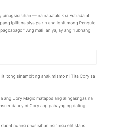
pinagsisisihan — na napatalsik si Estrada at
ang ipilit na siya pa rin ang lehitimong Pangulo
 pagbabago.” Ang mali, aniya, ay ang “lubhang
lit itong sinambit ng anak mismo ni Tita Cory sa
ala ang Cory Magic matapos ang alingasngas na
 ascendancy ni Cory ang pahayag ng dating
a dapat ngang pagsisihan ng “mga elitistang