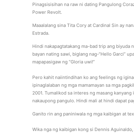
Pinagsisisihan na raw ni dating Pangulong Cor
Power Revolt.
Maaalalang sina Tita Cory at Cardinal Sin ay 
Estrada.
Hindi nakapagtatakang ma-bad trip ang biyuda 
bayan nating sawi, biglang nag-“Hello Garci” u
mapapasigaw ng “Gloria uwi!”
Pero kahit naiintindihan ko ang feelings ng igi
ipinaglalaban ng mga mamamayan sa mga pagkilos
2001. Tumalikod sa interes ng masang kanyang i
nakaupong pangulo. Hindi mali at hindi dapat pa
Ganito rin ang paniniwala ng mga kaibigan at t
Wika nga ng kaibigan kong si Dennis Aguinaldo, 