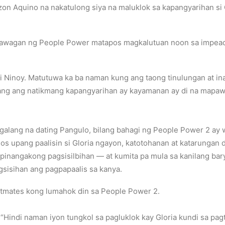
azon Aquino na nakatulong siya na maluklok sa kapangyarihan s
nanawagan ng People Power matapos magkalutuan noon sa impeac
ni Ninoy. Matutuwa ka ba naman kung ang taong tinulungan at
pang ang natikmang kapangyarihan ay kayamanan ay di na mapawi?
nagalang na dating Pangulo, bilang bahagi ng People Power 2 ay 
 upang paalisin si Gloria ngayon, katotohanan at katarungan 
pinangakong pagsisilbihan — at kumita pa mula sa kanilang bar
gsisihan ang pagpapaalis sa kanya.
extmates kong lumahok din sa People Power 2.
“Hindi naman iyon tungkol sa pagluklok kay Gloria kundi sa pag