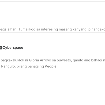
 pagsisihan. Tumalikod sa interes ng masang kanyang ipinangako
ic@cyberspace
 pagkakaluklok ni Gloria Arroyo sa puwesto, ganito ang bahagi ng
g Pangulo, bilang bahagi ng People […]