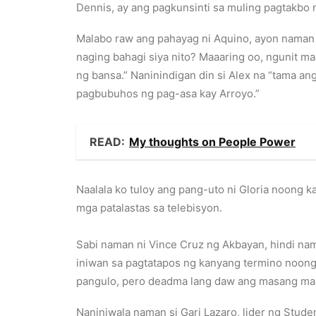
Dennis, ay ang pagkunsinti sa muling pagtakbo n
Malabo raw ang pahayag ni Aquino, ayon naman k
naging bahagi siya nito? Maaaring oo, ngunit maa
ng bansa.” Naninindigan din si Alex na “tama an
pagbubuhos ng pag-asa kay Arroyo.”
READ:
My thoughts on People Power
Naalala ko tuloy ang pang-uto ni Gloria noong ka
mga patalastas sa telebisyon.
Sabi naman ni Vince Cruz ng Akbayan, hindi nam
iniwan sa pagtatapos ng kanyang termino noong 
pangulo, pero deadma lang daw ang masang mah
Naniniwala naman si Gari Lazaro, lider ng Stude