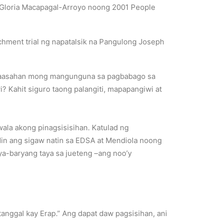
i Gloria Macapagal-Arroyo noong 2001 People
hment trial ng napatalsik na Pangulong Joseph
 inaasahan mong mangunguna sa pagbabago sa
 Kahit siguro taong palangiti, mapapangiwi at
wala akong pinagsisisihan. Katulad ng
din ang sigaw natin sa EDSA at Mendiola noong
ya-baryang taya sa jueteng –ang noo’y
tanggal kay Erap.” Ang dapat daw pagsisihan, ani