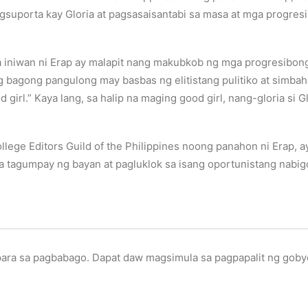
agsuporta kay Gloria at pagsasaisantabi sa masa at mga progr
a iniwan ni Erap ay malapit nang makubkob ng mga progresibon
 bagong pangulong may basbas ng elitistang pulitiko at simbah
 girl.” Kaya lang, sa halip na maging good girl, nang-gloria si 
llege Editors Guild of the Philippines noong panahon ni Erap, a
sa tagumpay ng bayan at pagluklok sa isang oportunistang na
para sa pagbabago. Dapat daw magsimula sa pagpapalit ng gobyern