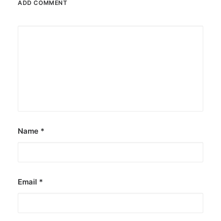
ADD COMMENT
December 23, 2025
The Temple House unveils ‘The Art
Peace’
It is said to be the world's largest permanently
illuminated peace symbol.
by ederic.net
Name
*
Email
*