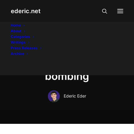
ederic.net
Balita at Usapin
•
September 4, 2016
Home
About
'State of lawless
Categories
Writings
violence,' idineklara
Press Releases
Archive
matapos ang Davao
bombing
Ederic Eder