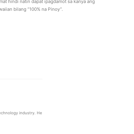
agamat hindi natin dapat ipagdamot sa kanya ang
aiian bilang “100% na Pinoy”.
technology industry. He