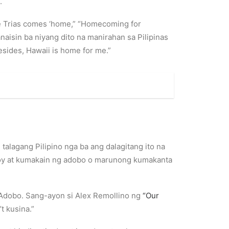
.
e Trias comes ‘home,” “Homecoming for
naisin ba niyang dito na manirahan sa Pilipinas
esides, Hawaii is home for me.”
talagang Pilipino nga ba ang dalagitang ito na
inoy at kumakain ng adobo o marunong kumakanta
g Adobo. Sang-ayon si Alex Remollino ng
“Our
t kusina.”