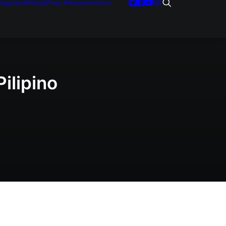
tegories
Writings
Press Releases
Archive
ilipino