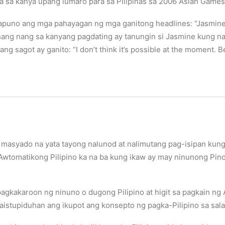
a sa kanya upang lumaro para sa Pilipinas sa 2006 Asian Games
napuno ang mga pahayagan ng mga ganitong headlines: “Jasmin
hanang nang sa kanyang pagdating ay tanungin si Jasmine kung na
 sagot ay ganito: “I don’t think it’s possible at the moment. B
, masyado na yata tayong nalunod at nalimutang pag-isipan kung 
. Awtomatikong Pilipino ka na ba kung ikaw ay may ninunong P
a pagkakaroon ng ninuno o dugong Pilipino at higit sa pagkain n
istupiduhan ang ikupot ang konsepto ng pagka-Pilipino sa sala’