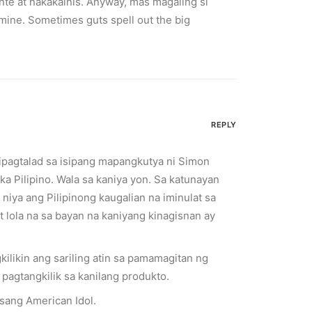
te at nakakainis. Anyway, mas magaling si
smine. Sometimes guts spell out the big
REPLY
ipagtalad sa isipang mapangkutya ni Simon
ka Pilipino. Wala sa kaniya yon. Sa katunayan
 niya ang Pilipinong kaugalian na iminulat sa
t lola na sa bayan na kaniyang kinagisnan ay
likin ang sariling atin sa pamamagitan ng
agtangkilik sa kanilang produkto.
isang American Idol.