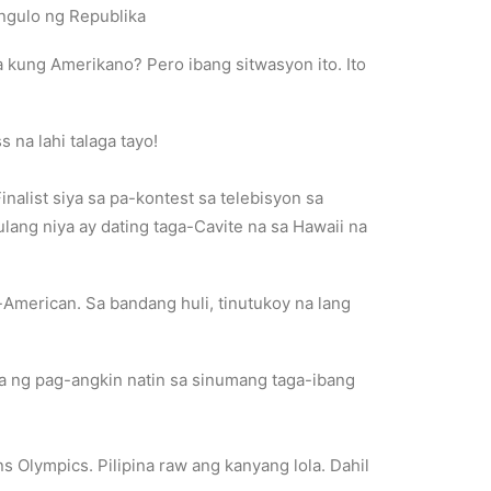
angulo ng Republika
kung Amerikano? Pero ibang sitwasyon ito. Ito
s na lahi talaga tayo!
nalist siya sa pa-kontest sa telebisyon sa
ulang niya ay dating taga-Cavite na sa Hawaii na
o-American. Sa bandang huli, tinutukoy na lang
a ng pag-angkin natin sa sinumang taga-ibang
s Olympics. Pilipina raw ang kanyang lola. Dahil