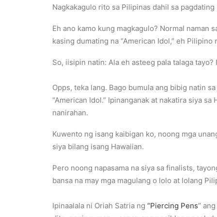
Nagkakagulo rito sa Pilipinas dahil sa pagdatin
Eh ano kamo kung magkagulo? Normal naman sa m
kasing dumating na “American Idol,” eh Pilipino 
So, iisipin natin: Ala eh asteeg pala talaga tayo?
Opps, teka lang. Bago bumula ang bibig natin sa 
“American Idol.” Ipinanganak at nakatira siya s
nanirahan.
Kuwento ng isang kaibigan ko, noong mga unang b
siya bilang isang Hawaiian.
Pero noong napasama na siya sa finalists, tayo
bansa na may mga magulang o lolo at lolang Pili
Ipinaalala ni Oriah Satria ng
“Piercing Pens
” ang