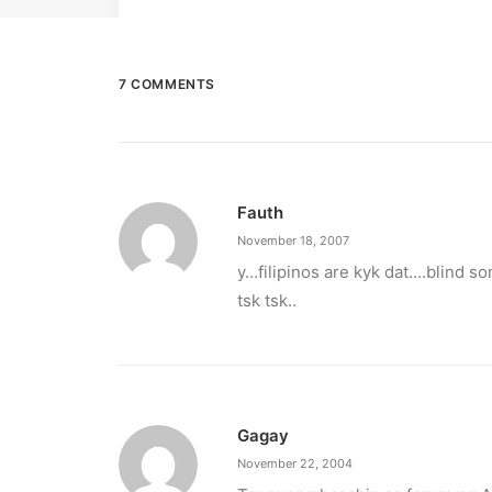
7 COMMENTS
Fauth
November 18, 2007
y…filipinos are kyk dat….blind so
tsk tsk..
Gagay
November 22, 2004