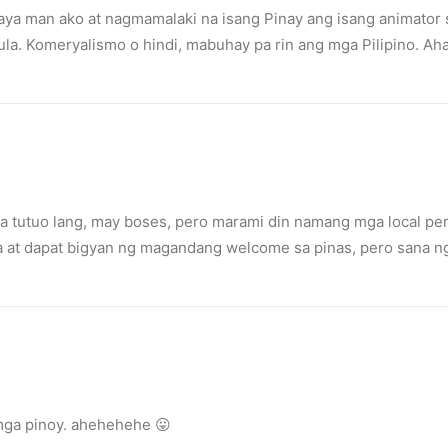
ya man ako at nagmamalaki na isang Pinay ang isang animator sa 
ula. Komeryalismo o hindi, mabuhay pa rin ang mga Pilipino. Ah
 sa tutuo lang, may boses, pero marami din namang mga local pe
ya at dapat bigyan ng magandang welcome sa pinas, pero sana 
mga pinoy. ahehehehe 😛