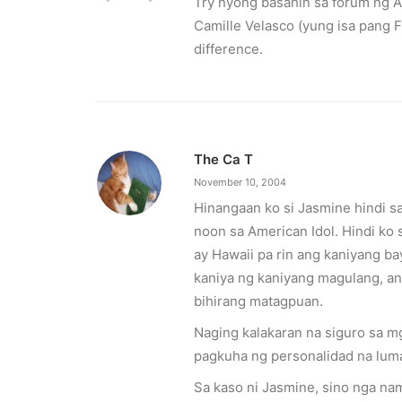
Try nyong basahin sa forum ng A
Camille Velasco (yung isa pang F
difference.
February 12, 2024
Conquering enemy forts: strategies t
The Ca T
Win by upgrading hero’s skills with an ML rechar
November 10, 2004
Hinangaan ko si Jasmine hindi s
noon sa American Idol. Hindi ko 
by ederic.net
ay Hawaii pa rin ang kaniyang bay
kaniya ng kaniyang magulang, ang
bihirang matagpuan.
Naging kalakaran na siguro sa m
pagkuha ng personalidad na luma
Sa kaso ni Jasmine, sino nga nam