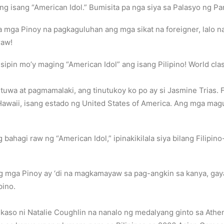
g ng isang “American Idol.” Bumisita pa nga siya sa Palasyo ng P
ga Pinoy na pagkaguluhan ang mga sikat na foreigner, lalo na 
raw!
 Isipin mo’y maging “American Idol” ang isang Pilipino! World clas
tuwa at pagmamalaki, ang tinutukoy ko po ay si Jasmine Trias. Fi
a Hawaii, isang estado ng United States of America. Ang mga mag
ahagi raw ng “American Idol,” ipinakikilala siya bilang Filipin
ng mga Pinoy ay ‘di na magkamayaw sa pag-angkin sa kanya, gay
pino.
 kaso ni Natalie Coughlin na nanalo ng medalyang ginto sa Athen