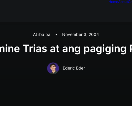
Home
About
Ca
At iba pa
•
November 3, 2004
mine Trias at ang pagiging P
Ederic Eder