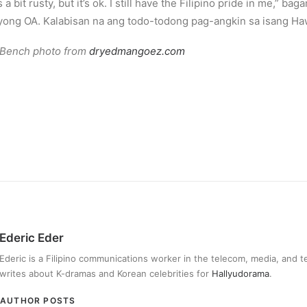
 bit rusty, but it’s ok. I still have the Filipino pride in me,” b
yong OA. Kalabisan na ang todo-todong pag-angkin sa isang Haw
’ Bench photo from
dryedmangoez.com
Ederic Eder
Ederic is a Filipino communications worker in the telecom, media, and 
writes about K-dramas and Korean celebrities for
Hallyudorama
.
AUTHOR POSTS