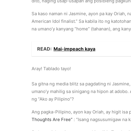
dito, naging usap-usapan ang posibleng pagkuh
Sa kaso naman ni Jasmine, ayon pa kay Oriah, 
American Idol finalist.” Sa kabila ito ng katoto
na umano’y kanyang “home” (tahanan), ang kanyang
READ:
Mai-impeach kaya
Aray! Tablado tayo!
Sa gitna ng media blitz sa pagdating ni Jasmine
umano’y mahilig sa sinigang na hipon at adobo
ng “Ako ay Pilipino”?
Ang pagka-Pilipino, ayon kay Oriah, ay higit is
Thoughts Are Free”
: “Isang nagsusumigaw na ka