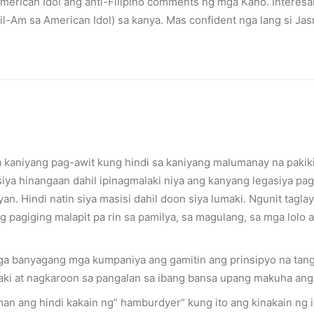
merican Idol ang anti-Filipino comments ng mga Kano. Interesan
il-Am sa American Idol) sa kanya. Mas confident nga lang si Ja
o destroy opponent’s turrets
ge.
a kaniyang pag-awit kung hindi sa kaniyang malumanay na pakik
siya hinangaan dahil ipinagmalaki niya ang kanyang legasiya pag
an. Hindi natin siya masisi dahil doon siya lumaki. Ngunit taglay
 pagiging malapit pa rin sa pamilya, sa magulang, sa mga lolo a
ga banyagang mga kumpaniya ang gamitin ang prinsipyo na tangki
ki at nagkaroon sa pangalan sa ibang bansa upang makuha ang p
an ang hindi kakain ng” hamburdyer” kung ito ang kinakain ng 