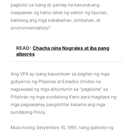
pagtutol sa isang di-pantay na kasunduang
inaayawan ng halos lahat ng sektor ng lipunan,
kabilang ang mga kababaihan, simbahan, at
environmentalists?
READ:
Chacha nina Nograles at iba pang
alipores
Ang VFA ay isang kasunduan sa pagitan ng mga
gobyerno ng Pilipinas at Estados Unidos na
nagsasaad ng mga alituntunin sa “pagbisita” sa
Pilipinas ng mga sundalong Kano para magdaos ng
mga pagsasanay pangmilitar kasama ang mga
sundalong Pinoy.
Mula noong Setyembre 16, 1991, nang ipahinto ng