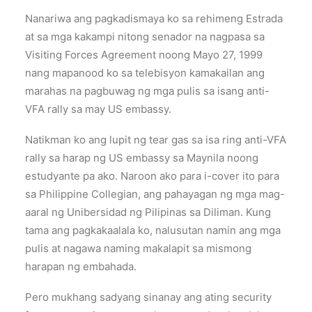
Nanariwa ang pagkadismaya ko sa rehimeng Estrada
at sa mga kakampi nitong senador na nagpasa sa
Visiting Forces Agreement noong Mayo 27, 1999
nang mapanood ko sa telebisyon kamakailan ang
marahas na pagbuwag ng mga pulis sa isang anti-
VFA rally sa may US embassy.
Natikman ko ang lupit ng tear gas sa isa ring anti-VFA
rally sa harap ng US embassy sa Maynila noong
estudyante pa ako. Naroon ako para i-cover ito para
sa Philippine Collegian, ang pahayagan ng mga mag-
aaral ng Unibersidad ng Pilipinas sa Diliman. Kung
tama ang pagkakaalala ko, nalusutan namin ang mga
pulis at nagawa naming makalapit sa mismong
harapan ng embahada.
Pero mukhang sadyang sinanay ang ating security