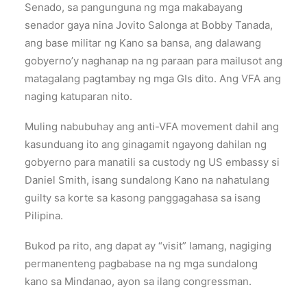
Senado, sa pangunguna ng mga makabayang
senador gaya nina Jovito Salonga at Bobby Tanada,
ang base militar ng Kano sa bansa, ang dalawang
gobyerno’y naghanap na ng paraan para mailusot ang
matagalang pagtambay ng mga GIs dito. Ang VFA ang
naging katuparan nito.
Muling nabubuhay ang anti-VFA movement dahil ang
kasunduang ito ang ginagamit ngayong dahilan ng
gobyerno para manatili sa custody ng US embassy si
Daniel Smith, isang sundalong Kano na nahatulang
guilty sa korte sa kasong panggagahasa sa isang
Pilipina.
Bukod pa rito, ang dapat ay “visit” lamang, nagiging
permanenteng pagbabase na ng mga sundalong
kano sa Mindanao, ayon sa ilang congressman.