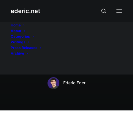
ederic.net
March 8, 2009
Home
About
Visiting Forces
Categories
Writings
Agreement, ibasura
Press Releases
Archive
na
Ederic Eder