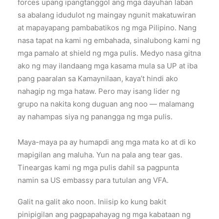
forces upang ipangtanggol ang mga dayuhan laban
sa abalang idudulot ng maingay ngunit makatuwiran
at mapayapang pambabatikos ng mga Pilipino. Nang
nasa tapat na kami ng embahada, sinalubong kami ng
mga pamalo at shield ng mga pulis. Medyo nasa gitna
ako ng may ilandaang mga kasama mula sa UP at iba
pang paaralan sa Kamaynilaan, kaya’t hindi ako
nahagip ng mga hataw. Pero may isang lider ng
grupo na nakita kong duguan ang noo — malamang
ay nahampas siya ng panangga ng mga pulis.
Maya-maya pa ay humapdi ang mga mata ko at di ko
mapigilan ang maluha. Yun na pala ang tear gas.
Tineargas kami ng mga pulis dahil sa pagpunta
namin sa US embassy para tutulan ang VFA.
Galit na galit ako noon. Iniisip ko kung bakit
pinipigilan ang pagpapahayag ng mga kabataan ng