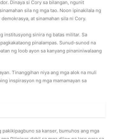
dor. Dinaya si Cory sa bilangan, ngunit
inamahan sila ng mga tao. Noon ipinakilala ng
 demokrasya, at sinamahan sila ni Cory.
institusyong sinira ng batas militar. Sa
 pagkakataong pinalampas. Sunud-sunod na
patan ng loob ayon sa kanyang pinaniniwalaang
yan. Tinanggihan niya ang mga alok na muli
ilbing inspirasyon ng mga mamamayan sa
ang pakikipagbuno sa kanser, bumuhos ang mga
g Pilipinas dahil sa mga dilaw na laso para sa