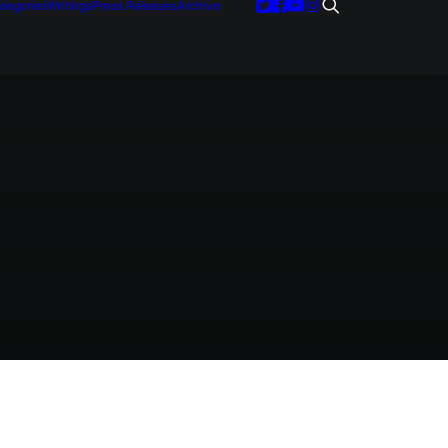
tegories
Writings
Press Releases
Archive