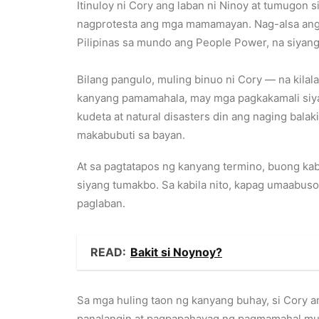
Itinuloy ni Cory ang laban ni Ninoy at tumugon s
nagprotesta ang mga mamamayan. Nag-alsa ang mi
Pilipinas sa mundo ang People Power, na siyang
Bilang pangulo, muling binuo ni Cory — na kilala
kanyang pamamahala, may mga pagkakamali siya
kudeta at natural disasters din ang naging bal
makabubuti sa bayan.
At sa pagtatapos ng kanyang termino, buong ka
siyang tumakbo. Sa kabila nito, kapag umaabus
paglaban.
READ:
Bakit si Noynoy?
Sa mga huling taon ng kanyang buhay, si Cory a
panalangin at pagpapahayag ng pagmamahal mula 