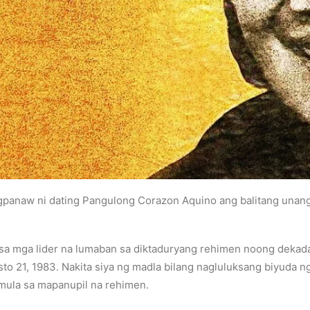
agpanaw ni dating Pangulong Corazon Aquino ang balitang unang
a sa mga lider na lumaban sa diktaduryang rehimen noong dekada
 21, 1983. Nakita siya ng madla bilang nagluluksang biyuda ng
 mula sa mapanupil na rehimen.