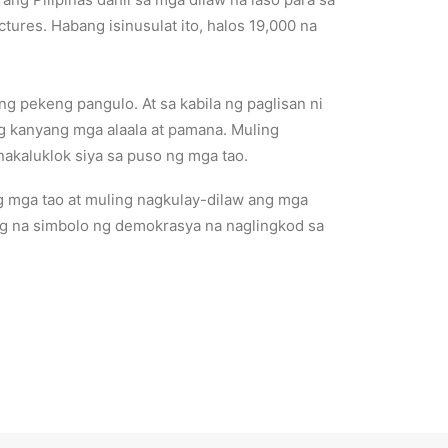
ctures. Habang isinusulat ito, halos 19,000 na
 pekeng pangulo. At sa kabila ng paglisan ni
g kanyang mga alaala at pamana. Muling
nakaluklok siya sa puso ng mga tao.
g mga tao at muling nagkulay-dilaw ang mga
ang na simbolo ng demokrasya na naglingkod sa