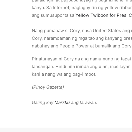
kanya. Sa Internet, naglagay rin ng yellow ribbo
ang sumusuporta sa
Yellow Twibbon for Pres. 
Nang pumanaw si Cory, nasa United States ang n
Cory, naramdaman ng mga tao ang kanyang prese
nabuhay ang People Power at bumalik ang Cory m
Pinatunayan ni Cory na ang namumuno ng tapat 
lansangan. Hindi nila ininda ang ulan, masilay
kanila nang walang pag-iimbot.
(Pinoy Gazette)
Galing kay
Markku
ang larawan.