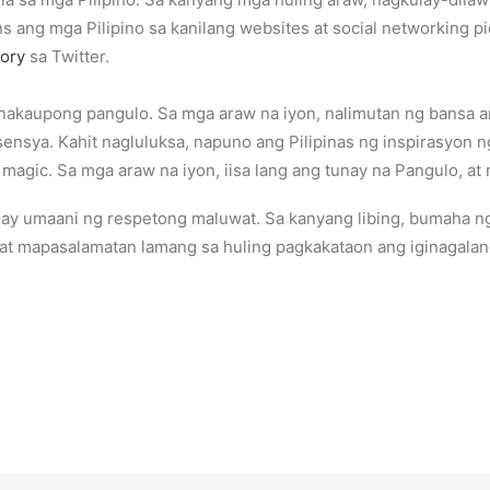
ns ang mga Pilipino sa kanilang websites at social networking pi
Cory
sa Twitter.
akaupong pangulo. Sa mga araw na iyon, nalimutan ng bansa ang
nsya. Kahit nagluluksa, napuno ang Pilipinas ng inspirasyon n
agic. Sa mga araw na iyon, iisa lang ang tunay na Pangulo, at 
ay umaani ng respetong maluwat. Sa kanyang libing, bumaha n
an at mapasalamatan lamang sa huling pagkakataon ang iginagal