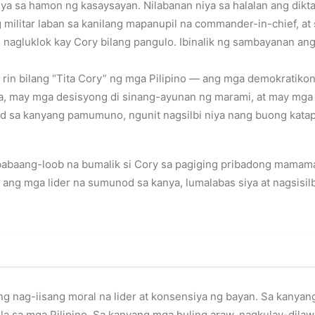
iya sa hamon ng kasaysayan. Nilabanan niya sa halalan ang dikta
litar laban sa kanilang mapanupil na commander-in-chief, at s
 nagluklok kay Cory bilang pangulo. Ibinalik ng sambayanan ang
 rin bilang “Tita Cory” ng mga Pilipino — ang mga demokratikong 
, may mga desisyong di sinang-ayunan ng marami, at may mga
akid sa kanyang pamumuno, ngunit nagsilbi niya nang buong kata
babaang-loob na bumalik si Cory sa pagiging pribadong mamama
o ang mga lider na sumunod sa kanya, lumalabas siya at nagsis
ng nag-iisang moral na lider at konsensiya ng bayan. Sa kany
sa mga Pilipino. Sa kanyang mga huling araw, nagkulay-dilaw an