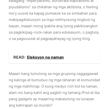
katagang “imperyalismo, burukrata-kapitalismo at
piyudalismo” sa chikahan ng mga aktibista, o feeling
mo’y uusok ka kapag pumasok ka sa simbahan para
makipagdiskusyon sa mga relihiyosong lingkod ng
bayan, maaari mong ipakita ang iyong pakikisangkot
sa pagkikipag-rock-rakan para edukasyon, o pagtula,
o sa pagsusulat at pagpapahayag ng iyong tinig.
READ:
Eleksyon na naman
Maaari kang tumulong sa mga grupong naggagawad
ng kalinga at bumubuo ng mga tahanan at komunidad
ng mga mahihirap. O kung medyo rich kid ka naman,
alam mo bang kahit ang pagbili ng tamang iPod at iba
pang gadgets ay maaaring makatulong na lunasan
ang kahirapan sa mundo?