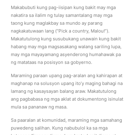
Makabubuti kung pag-iisipan kung bakit may mga
nakatira sa ilalim ng tulay samantalang may mga
taong kung maglakbay sa mundo ay parang
nagkakatuwaan lang (“Pick a country, Malou!”).
Makatutulong kung susubukang unawain kung bakit
habang may mga magsasakang walang sariling lupa,
may mga mayayamang asyenderong humahawak pa
ng matataas na posisyon sa gobyerno.
Maraming paraan upang pag-aralan ang kahirapan at
maghanap na solusyon upang ito’y maging bahagi na
lamang ng kasaysayan balang araw. Makatutulong
ang pagbabasa ng mga aklat at dokumentong isinulat
mula sa pananaw ng masa.
Sa paaralan at komunidad, maraming mga samahang
puwedeng salihan. Kung nabubulol ka sa mga