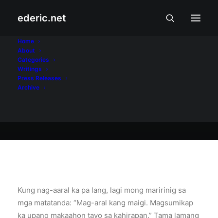
ederic.net
October 26, 2008
Home
About
Pag-ahon
Categories
Writings
Press Releases
Archive
Ederic Eder
Kung nag-aaral ka pa lang, lagi mong maririnig sa
mga matatanda: “Mag-aral kang maigi. Magsumikap
ka upang makaahon tayo sa kahirapan.” Tama lamang