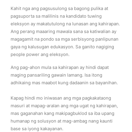
Kahit nga ang pagsusulong sa bagong pulika at
pagsuporta sa malilinis na kandidato tuwing
eleksyon ay makatutulong na lunasan ang kahirapan.
Ang perang maaaring mawala sana sa katiwalian ay
magagamit na pondo sa mga serbisyong panlipunan
gaya ng kalusugan edukasyon. Sa ganito nagiging
people power ang eleksyon.
Ang pag-ahon mula sa kahirapan ay hindi dapat
maging pansariling gawain lamang. Isa itong
adhikaing mas maabot kung dadaanin sa bayanihan.
Kapag hindi mo iniwasan ang mga pagkakataong
masuri at mapag-aralan ang mga ugat ng kahirapan,
mas gaganahan kang makipagbuklod sa iba upang
humanap ng solusyon at mag-ambag nang kaunti
base sa iyong kakayanan.