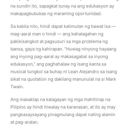
na sundin ito, sapagkat tunay na ang edukasyon ay
makapagbubukas ng maraming oportunidad.
Sa kabila nito, hindi dapat kalimutan ng bawat isa —
mag-aaral man o hindi — ang kahalagahan ng
pakikisangkot at pagsusuri sa mga problema ng
bansa, gaya ng kahirapan. “Huwag ninyong hayaang
ang inyong pag-aaral ay makasagabal sa inyong
edukasyon,” ang paghahalaw ng isang kanta sa
musical tungkol sa buhay ni Lean Alejandro sa isang
sikat na quotation ng dakilang manunulat na si Mark
Twain.
Ang masaklap na kalagayan ng mga mahihirap na
Pilipino ay hindi hiwalay na karanasan, at ito ay may
pangkasaysayang pinagmulang dapat nating alamin
at pag-aralan.