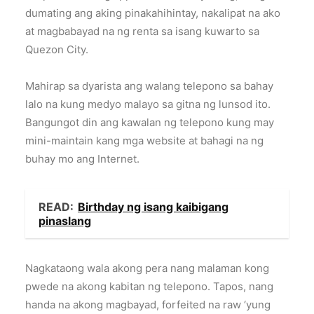
dumating ang aking pinakahihintay, nakalipat na ako
at magbabayad na ng renta sa isang kuwarto sa
Quezon City.
Mahirap sa dyarista ang walang telepono sa bahay
lalo na kung medyo malayo sa gitna ng lunsod ito.
Bangungot din ang kawalan ng telepono kung may
mini-maintain kang mga website at bahagi na ng
buhay mo ang Internet.
READ:
Birthday ng isang kaibigang
pinaslang
Nagkataong wala akong pera nang malaman kong
pwede na akong kabitan ng telepono. Tapos, nang
handa na akong magbayad, forfeited na raw ‘yung