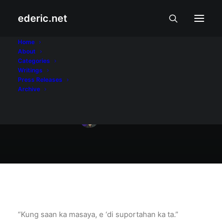
ederic.net
August 6, 2001
Home
About
Kung saan ka
Categories
Writings
masaya...
Press Releases
Archive
Ederic Eder
“Kung saan ka masaya, e ‘di suportahan ka ta.”