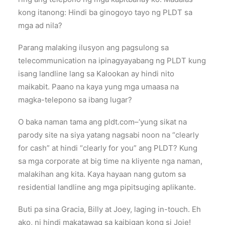
kong itanong: Hindi ba ginogoyo tayo ng PLDT sa
mga ad nila?
Parang malaking ilusyon ang pagsulong sa
telecommunication na ipinagyayabang ng PLDT kung
isang landline lang sa Kalookan ay hindi nito
maikabit. Paano na kaya yung mga umaasa na
magka-telepono sa ibang lugar?
O baka naman tama ang pldt.com–‘yung sikat na
parody site na siya yatang nagsabi noon na “clearly
for cash” at hindi “clearly for you” ang PLDT? Kung
sa mga corporate at big time na kliyente nga naman,
malakihan ang kita. Kaya hayaan nang gutom sa
residential landline ang mga pipitsuging aplikante.
Buti pa sina Gracia, Billy at Joey, laging in-touch. Eh
ako, ni hindi makatawag sa kaibigan kong si Joie!