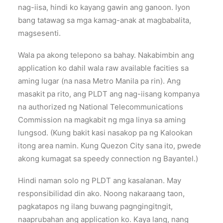
nag-iisa, hindi ko kayang gawin ang ganoon. Iyon
bang tatawag sa mga kamag-anak at magbabalita,
magsesenti.
Wala pa akong telepono sa bahay. Nakabimbin ang
application ko dahil wala raw available facities sa
aming lugar (na nasa Metro Manila pa rin). Ang
masakit pa rito, ang PLDT ang nag-iisang kompanya
na authorized ng National Telecommunications
Commission na magkabit ng mga linya sa aming
lungsod. (Kung bakit kasi nasakop pa ng Kalookan
itong area namin. Kung Quezon City sana ito, pwede
akong kumagat sa speedy connection ng Bayantel.)
Hindi naman solo ng PLDT ang kasalanan. May
responsibilidad din ako. Noong nakaraang taon,
pagkatapos ng ilang buwang pagngingitngit,
naaprubahan ang application ko. Kaya lang, nang