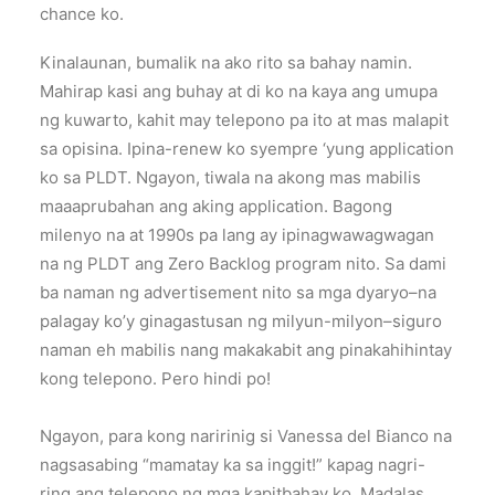
chance ko.
Kinalaunan, bumalik na ako rito sa bahay namin.
Mahirap kasi ang buhay at di ko na kaya ang umupa
ng kuwarto, kahit may telepono pa ito at mas malapit
sa opisina. Ipina-renew ko syempre ‘yung application
ko sa PLDT. Ngayon, tiwala na akong mas mabilis
maaaprubahan ang aking application. Bagong
milenyo na at 1990s pa lang ay ipinagwawagwagan
na ng PLDT ang Zero Backlog program nito. Sa dami
ba naman ng advertisement nito sa mga dyaryo–na
palagay ko’y ginagastusan ng milyun-milyon–siguro
naman eh mabilis nang makakabit ang pinakahihintay
kong telepono. Pero hindi po!
Ngayon, para kong naririnig si Vanessa del Bianco na
nagsasabing “mamatay ka sa inggit!” kapag nagri-
ring ang telepono ng mga kapitbahay ko. Madalas