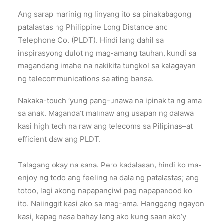
Ang sarap marinig ng linyang ito sa pinakabagong
patalastas ng Philippine Long Distance and
Telephone Co. (PLDT). Hindi lang dahil sa
inspirasyong dulot ng mag-amang tauhan, kundi sa
magandang imahe na nakikita tungkol sa kalagayan
ng telecommunications sa ating bansa.
Nakaka-touch ‘yung pang-unawa na ipinakita ng ama
sa anak. Maganda’t malinaw ang usapan ng dalawa
kasi high tech na raw ang telecoms sa Pilipinas–at
efficient daw ang PLDT.
Talagang okay na sana. Pero kadalasan, hindi ko ma-
enjoy ng todo ang feeling na dala ng patalastas; ang
totoo, lagi akong napapangiwi pag napapanood ko
ito. Naiinggit kasi ako sa mag-ama. Hanggang ngayon
kasi, kapag nasa bahay lang ako kung saan ako’y