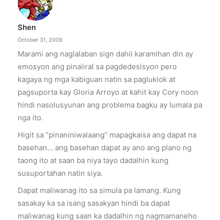
Shen
October 31, 2009
Marami ang naglalaban sign dahil karamihan din ay
emosyon ang pinaiiral sa pagdedesisyon pero
kagaya ng mga kabiguan natin sa pagluklok at
pagsuporta kay Gloria Arroyo at kahit kay Cory noon
hindi nasolusyunan ang problema bagku ay lumala pa
nga ito.
Higit sa “pinaniniwalaang” mapagkaisa ang dapat na
basehan… ang basehan dapat ay ano ang plano ng
taong ito at saan ba niya tayo dadalhin kung
susuportahan natin siya.
Dapat maliwanag ito sa simula pa lamang. Kung
sasakay ka sa isang sasakyan hindi ba dapat
maliwanag kung saan ka dadalhin ng nagmamaneho