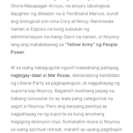
Gloria Macapagal-Arroyo, na aniya’y ideological
daughter ng diktador na si Ferdinand Marcos, kundi
ang biological son nina Cory at Ninoy. Naniniwala
naman si Esposo na kung subukan ng
administrasyon na mang-Garci na naman, si Noynoy
lang ang makakatawag sa
“Yellow Army” ng People
Power
.
At sa isang nakagugulat ngunit inaasahang pahayag,
nagbigay-daan si Mar Roxas
, deklaradong kandidato
ng Liberal Party sa pagkapangulo, at nagpahayag ng
suporta kay Noynoy. Bagama’t mukhang payag na,
habang isinusulat ito ay wala pang categorical na
sagot si Noynoy. Pero ang kanyang pamilya ay
nagpahayag na ng suporta sa kung anumang
magiging desisyon niya. Sumailalim muna si Noynoy
sa isang spiritual retreat, marahil ay upang pagtibayin