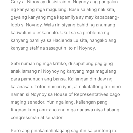
Cory at Ninoy ay di sisirain ni Noynoy ang pangalan
ng kanyang mga magulang. Base sa ating nakikita,
gaya ng kanyang mga kapamilya ay may kababaang-
loob si Noynoy. Wala rin siyang bahid ng anumang
katiwalian o eskandalo. Ukol sa sa problema ng
kanyang pamilya sa Hacienda Luisita, nangako ang
kanyang staff na sasagutin ito ni Noynoy.
Sabi naman ng mga kritiko, di sapat ang pagiging
anak lamang ni Noynoy ng kanyang mga magulang
para pamunuan ang bansa. Kailangan din daw ng
karanasan. Totoo naman iyan, at nakatatlong termino
naman si Noynoy sa House of Representatives bago
maging senador. Yun nga lang, kailangan pang
tingnan kung anu-ano ang mga nagawa niya habang
congressman at senador.
Pero ang pinakamahalagang sagutin sa puntong ito