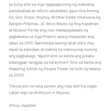
ay kung sino sa mga tagapagsulong ng mabuting
pamamahala at reform candidates gaya nina Among
Ed, Gov. Grace, Noynoy, Brother Eddie Villanueva ng
Bangon Pilipinas, JC delos Reyes ng Ang Kapatiran,
at Nicanor Perlas ang mas makapagdadala ng
pagkakaisa sa mga Pilipino upang maipanalo ang
laban sa 2010. Naniniwala tayong lahat sila’y may
tapat na kalooban at malinis na intensyong isulong
ang pagbabago. Ngunit sino sa kanila ang pinaka-
katanggap-tanggap sa karamihan? Sino sa kanila ang
maaaring iluklok ng People Power sa loob ng halalan
sa 2010?
Tila parami na nang parami ang mga daliring nagla-
Laban sign sa direksyon ni Noynoy.
(Pinoy Gazette)