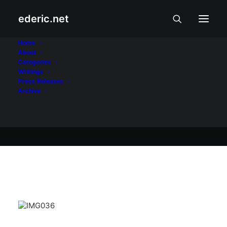
ederic.net
September 13, 2009
Home
About
Bakit si Noynoy?
Categories
Writings
Press Releases
Archive
Ederic Eder