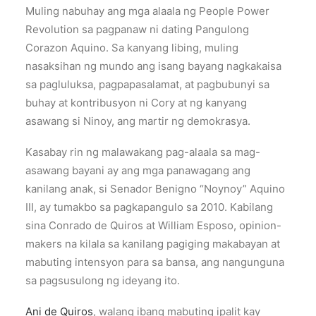
Muling nabuhay ang mga alaala ng People Power
Revolution sa pagpanaw ni dating Pangulong
Corazon Aquino. Sa kanyang libing, muling
nasaksihan ng mundo ang isang bayang nagkakaisa
sa pagluluksa, pagpapasalamat, at pagbubunyi sa
buhay at kontribusyon ni Cory at ng kanyang
asawang si Ninoy, ang martir ng demokrasya.
Kasabay rin ng malawakang pag-alaala sa mag-
asawang bayani ay ang mga panawagang ang
kanilang anak, si Senador Benigno “Noynoy” Aquino
III, ay tumakbo sa pagkapangulo sa 2010. Kabilang
sina Conrado de Quiros at William Esposo, opinion-
makers na kilala sa kanilang pagiging makabayan at
mabuting intensyon para sa bansa, ang nangunguna
sa pagsusulong ng ideyang ito.
Ani de Quiros
, walang ibang mabuting ipalit kay