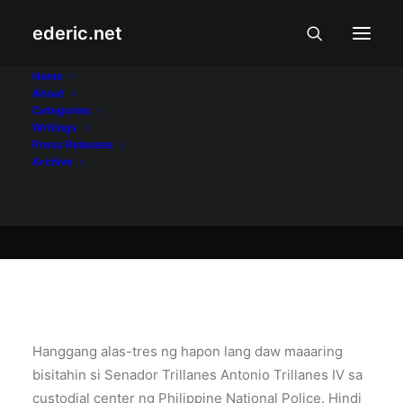
ederic.net
Balita at Usapin
•
December 24, 2007
Home
About
Pantay-pantay raw
Categories
Writings
Press Releases
Archive
Ederic Eder
Hanggang alas-tres ng hapon lang daw maaaring
bisitahin si Senador Trillanes Antonio Trillanes IV sa
custodial center ng Philippine National Police. Hindi