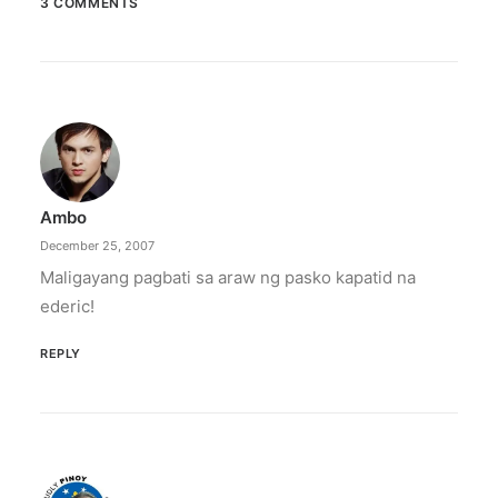
3 COMMENTS
December 23, 2025
The Temple House unveils ‘The Art
Peace’
It is said to be the world's largest permanently
illuminated peace symbol.
Ambo
by ederic.net
December 25, 2007
Maligayang pagbati sa araw ng pasko kapatid na
ederic!
REPLY