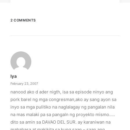
2 COMMENTS
July 21, 2022
Publishers bullish on APAC market,
concerned about misinformation —
SOPA report
"The News Sustainability: Investing in the
Future of Asia-Pacific's…
Iya
February 23, 2007
by ederic.net
nanood ako d ader nigth, isa sa episode ninyo ang
pork barel ng mga congresman,ako ay sang ayon sa
inyo sa mga pulitiko na naglalagay ng pangalan nila
na mas malaki pa sa pangaln ng proyekto mismo…..
dito sa amin sa DAVAO DEL SUR. ay karaniwan na
mababasa at makikita sa kung saan – saan ang