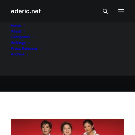
ederic.net
Mamamahayag at Pamamahayag
•
November 8,
Home
2006
About
Categories
Palaban
Writings
Press Releases
Archive
Ederic Eder