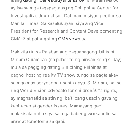
Isang
dating lider estudyante sa UP
, si Ma’am Malou
ay isa sa mga tagapagtatag ng Philippine Center for
Investigative Journalism. Dati namin siyang editor sa
Manila Times. Sa kasalukuyan, siya ang Vice
President for Research and Content Development ng
GMA-7 at patnugot ng
GMANews.tv
.
Makikita rin sa Palaban ang pagbabagong-bihis ni
Miriam Quiambao (na paborito ng pinsan kong si Jay)
mula sa pagiging dating Binibining Pilipinas at
pagho-host ng reality TV show tungo sa pagtalakay
sa mga mas seryosong usapin gaya. Si Miriam, na isa
ring World Vision advocate for childrenâ€™s rights,
ay maghahatid sa atin ng iba’t ibang usapin gaya ng
kahirapan at gender issues. Mamayang gabi,
makikisalamuha siya sa mga babeng workaholic sa
araw at tomotoma sa gabi.