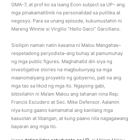
GMA-7, at prof ko sa isang Econ subject sa UP– ang
mga pinakamatitinik na personalidad sa pulitika at
negosyo. Para sa unang episode, kukumustahin ni
Mareng Winnie si Virgilio “Hello Garci” Garcillano.
Sisilipin naman natin kasama ni Malou Mangahas–
respetadong peryodista–ang buhay at pamumuhay
ng mga public figures. Maghahatid din siya ng
investigative stories na magbubunyag sa mga
maanomalyang proyekto ng gobyerno, pati na ang
mga tao sa likod ng mga ito. Ngayong gabi,
bibisitahin ni Ma’am Malou ang tahanan nina Rep.
Francis Escudero at Sec. Mike Defensor. Aalamin
niya kung gaano kamamahal ang kanilang mga
kasuotan at libangan, at kung paano nila nagagawang
bayaran ang mga ito.