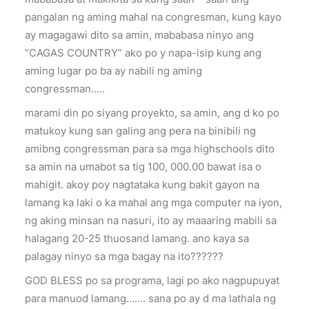
pangalan ng aming mahal na congresman, kung kayo
ay magagawi dito sa amin, mababasa ninyo ang
“CAGAS COUNTRY” ako po y napa-isip kung ang
aming lugar po ba ay nabili ng aming
congressman…..
marami din po siyang proyekto, sa amin, ang d ko po
matukoy kung san galing ang pera na binibili ng
amibng congressman para sa mga highschools dito
sa amin na umabot sa tig 100, 000.00 bawat isa o
mahigit. akoy poy nagtataka kung bakit gayon na
lamang ka laki o ka mahal ang mga computer na iyon,
ng aking minsan na nasuri, ito ay maaaring mabili sa
halagang 20-25 thuosand lamang. ano kaya sa
palagay ninyo sa mga bagay na ito??????
GOD BLESS po sa programa, lagi po ako nagpupuyat
para manuod lamang……. sana po ay d ma lathala ng