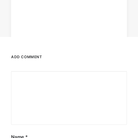
ADD COMMENT
April 6, 2026
Converge boosts speeds amid fuel
crisis
The increase has no additional cost to
subscribers.
by ederic.net
Name
*