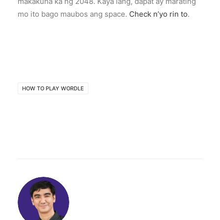
makakuha ka ng 2048. Kaya lang, dapat ay marating
mo ito bago maubos ang space.
Check n’yo rin to
.
HOW TO PLAY WORDLE