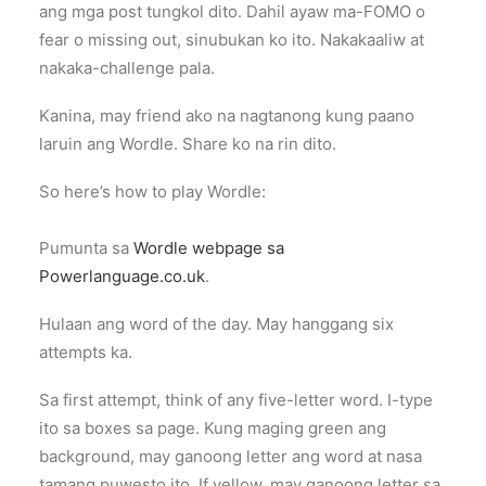
ang mga post tungkol dito. Dahil ayaw ma-FOMO o
fear o missing out, sinubukan ko ito. Nakakaaliw at
nakaka-challenge pala.
Kanina, may friend ako na nagtanong kung paano
laruin ang Wordle. Share ko na rin dito.
So here’s how to play Wordle:
Pumunta sa
Wordle webpage sa
Powerlanguage.co.uk
.
Hulaan ang word of the day. May hanggang six
attempts ka.
Sa first attempt, think of any five-letter word. I-type
ito sa boxes sa page. Kung maging green ang
background, may ganoong letter ang word at nasa
tamang puwesto ito. If yellow, may ganoong letter sa