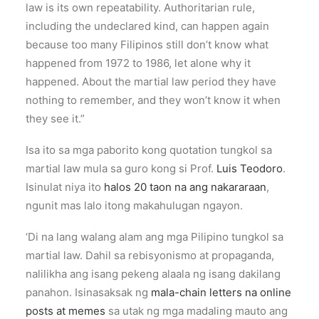
law is its own repeatability. Authoritarian rule,
including the undeclared kind, can happen again
because too many Filipinos still don’t know what
happened from 1972 to 1986, let alone why it
happened. About the martial law period they have
nothing to remember, and they won’t know it when
they see it.”
Isa ito sa mga paborito kong quotation tungkol sa
martial law mula sa guro kong si Prof.
Luis Teodoro
.
Isinulat niya ito
halos 20 taon na ang nakararaan
,
ngunit mas lalo itong makahulugan ngayon.
‘Di na lang walang alam ang mga Pilipino tungkol sa
martial law. Dahil sa rebisyonismo at propaganda,
nalilikha ang isang pekeng alaala ng isang dakilang
panahon. Isinasaksak ng
mala-chain letters na online
posts at memes
sa utak ng mga madaling mauto ang