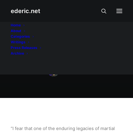
ederic.net
Pagsamba at Pakikibaka
•
October 15, 2017
Home
About
Online martial law
Categories
Writings
resources
Press Releases
Archive
Ederic Eder
“I fear that one of the enduring legacies of martial