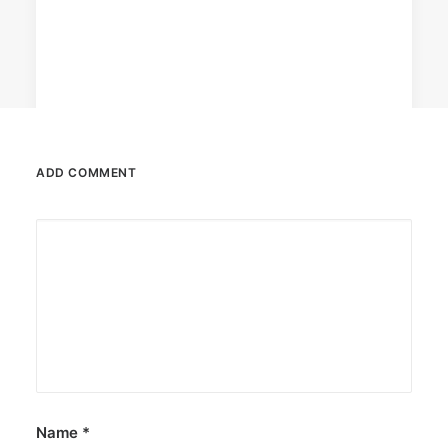
ADD COMMENT
October 6, 2025
Greenpeace: Nuclear push misleads
Filipinos
The group says nuclear energy exposes
Filipinos to grave risks.
by ederic.net
Name
*