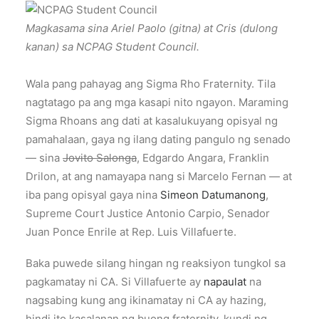
Magkasama sina Ariel Paolo (gitna) at Cris (dulong
kanan) sa NCPAG Student Council.
Wala pang pahayag ang Sigma Rho Fraternity. Tila
nagtatago pa ang mga kasapi nito ngayon. Maraming
Sigma Rhoans ang dati at kasalukuyang opisyal ng
pamahalaan, gaya ng ilang dating pangulo ng senado
— sina
Jovito Salonga
, Edgardo Angara, Franklin
Drilon, at ang namayapa nang si Marcelo Fernan — at
iba pang opisyal gaya nina
Simeon Datumanong
,
Supreme Court Justice Antonio Carpio, Senador
Juan Ponce Enrile at Rep. Luis Villafuerte.
Baka puwede silang hingan ng reaksiyon tungkol sa
pagkamatay ni CA. Si Villafuerte ay
napaulat
na
nagsabing kung ang ikinamatay ni CA ay hazing,
hindi ito kasalanan ng buong fraternity, kundi ng