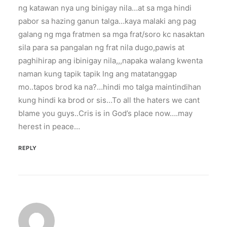
ng katawan nya ung binigay nila…at sa mga hindi
pabor sa hazing ganun talga…kaya malaki ang pag
galang ng mga fratmen sa mga frat/soro kc nasaktan
sila para sa pangalan ng frat nila dugo,pawis at
paghihirap ang ibinigay nila,,,napaka walang kwenta
naman kung tapik tapik lng ang matatanggap
mo..tapos brod ka na?…hindi mo talga maintindihan
kung hindi ka brod or sis…To all the haters we cant
blame you guys..Cris is in God’s place now….may
herest in peace…
REPLY