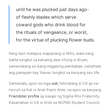
until he was plucked just days ago-
of fleshly blades which serve
coward gods who drink blood for
the rituals of vengeance, or worst,
for the virtue of plucking flower buds.
Ilang taon matapos mapaslang si Niño, wala nang
balita tungkol sa kahawig daw nitong si Bryan,
samantalang sa isang magasing pambabae, nailathala
ang panayam kay Yasser tungkol sa kanyang sex life.
Samantala, ayon sa mga
ulat
, hihinalang si CA ay na-
recruit sa frat ni Ariel Paolo Ante, na ayon sa kanyang
Friendster profile
ay kasapi ng Sigma Rho Fraternity.
Kasamahan ni CA si Ariel sa NCPAG Student Council.