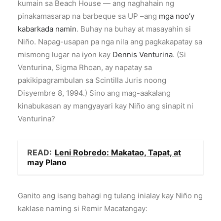
kumain sa Beach House — ang naghahain ng
pinakamasarap na barbeque sa UP –ang
mga noo’y
kabarkada namin
. Buhay na buhay at masayahin si
Niño. Napag-usapan pa nga nila ang pagkakapatay sa
mismong lugar na iyon kay
Dennis Venturina
. (Si
Venturina, Sigma Rhoan, ay napatay sa
pakikipagrambulan sa Scintilla Juris noong
Disyembre 8, 1994.) Sino ang mag-aakalang
kinabukasan ay mangyayari kay Niño ang sinapit ni
Venturina?
READ:
Leni Robredo: Makatao, Tapat, at
may Plano
Ganito ang isang bahagi ng tulang inialay kay Niño ng
kaklase naming si Remir Macatangay: