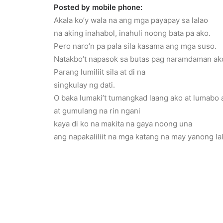
Posted by mobile phone:
Akala ko’y wala na ang mga payapay sa lalao
na aking inahabol, inahuli noong bata pa ako.
Pero naro’n pa pala sila kasama ang mga suso.
Natakbo’t napasok sa butas pag naramdaman ak
Parang lumiliit sila at di na
singkulay ng dati.
O baka lumaki’t tumangkad laang ako at lumabo
at gumulang na rin ngani
kaya di ko na makita na gaya noong una
ang napakaliliit na mga katang na may yanong lal