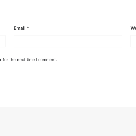
Email
*
We
r for the next time I comment.
o destroy opponent’s turrets
ge.