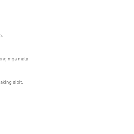
o.
 ang mga mata
aking sipit.