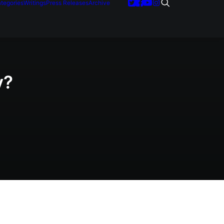
tegories
Writings
Press Releases
Archive
y?