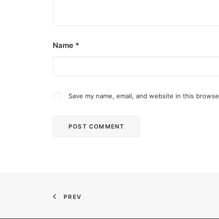
Name
*
Save my name, email, and website in this browse
February 12, 2024
Conquering enemy forts: strategies t
Win by upgrading hero’s skills with an ML rechar
PREV