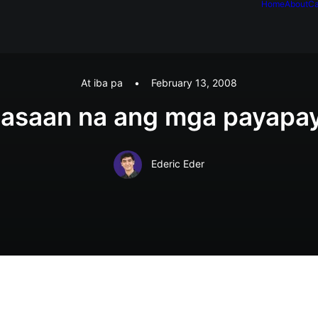
Home
About
Ca
At iba pa
•
February 13, 2008
asaan na ang mga payapa
Ederic Eder