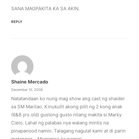
SANA MAGPAKITA KA SA AKIN.
REPLY
Shaine Mercado
December 15, 2008
Natatandaan ko nung mag show ang cast ng shaider
sa SM Marilao. Kinukulit akong pilit ng 2 kong anak
(6&8 yrs old) gustong gusto nilang makita si Marky
Cielo. Lahat ng palabas nya walang mintis na
pinapanood namin. Talagang nagulat kami at di parin
matangap….Mamimiss ka namin!