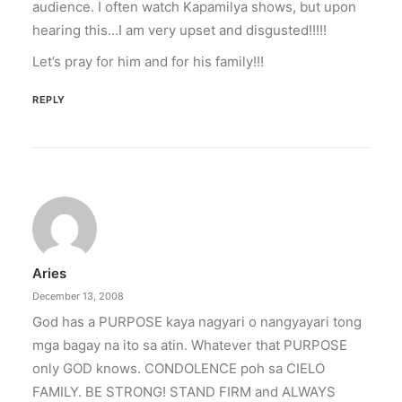
audience. I often watch Kapamilya shows, but upon
hearing this…I am very upset and disgusted!!!!!
Let’s pray for him and for his family!!!
REPLY
Aries
December 13, 2008
God has a PURPOSE kaya nagyari o nangyayari tong
mga bagay na ito sa atin. Whatever that PURPOSE
only GOD knows. CONDOLENCE poh sa CIELO
FAMILY. BE STRONG! STAND FIRM and ALWAYS