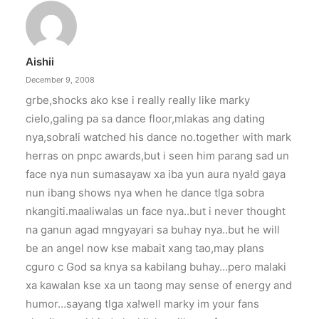
Aishii
December 9, 2008
grbe,shocks ako kse i really really like marky
cielo,galing pa sa dance floor,mlakas ang dating
nya,sobra!i watched his dance no.together with mark
herras on pnpc awards,but i seen him parang sad un
face nya nun sumasayaw xa iba yun aura nya!d gaya
nun ibang shows nya when he dance tlga sobra
nkangiti.maaliwalas un face nya..but i never thought
na ganun agad mngyayari sa buhay nya..but he will
be an angel now kse mabait xang tao,may plans
cguro c God sa knya sa kabilang buhay…pero malaki
xa kawalan kse xa un taong may sense of energy and
humor…sayang tlga xa!well marky im your fans