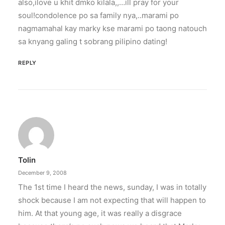
also,ilove u khit dmko kilala,,…ill pray for your
soul!condolence po sa family nya,..marami po
nagmamahal kay marky kse marami po taong natouch
sa knyang galing t sobrang pilipino dating!
REPLY
Tolin
December 9, 2008
The 1st time I heard the news, sunday, I was in totally
shock because I am not expecting that will happen to
him. At that young age, it was really a disgrace