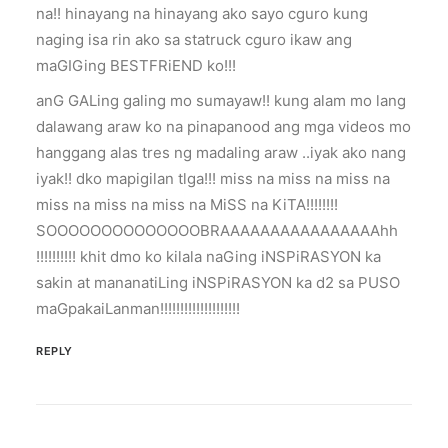
na!! hinayang na hinayang ako sayo cguro kung
naging isa rin ako sa statruck cguro ikaw ang
maGIGing BESTFRiEND ko!!!
anG GALing galing mo sumayaw!! kung alam mo lang
dalawang araw ko na pinapanood ang mga videos mo
hanggang alas tres ng madaling araw ..iyak ako nang
iyak!! dko mapigilan tlga!!! miss na miss na miss na
miss na miss na miss na MiSS na KiTA!!!!!!!!
SOOOOOOOOOOOOOOBRAAAAAAAAAAAAAAAAhh
!!!!!!!!!! khit dmo ko kilala naGing iNSPiRASYON ka
sakin at mananatiLing iNSPiRASYON ka d2 sa PUSO
maGpakaiLanman!!!!!!!!!!!!!!!!!!!!
REPLY