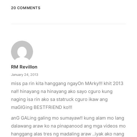
20 COMMENTS
February 13, 2026
Valentine’s specials at Ayala Malls
Cinemas
Still planning your date this Valentine’s Day?
Ayala Malls Cinemas has got you…
RM Revillon
by ederic.net
January 24, 2013
miss pa rin kita hanggang ngayOn MArky!!! khit 2013
na!! hinayang na hinayang ako sayo cguro kung
naging isa rin ako sa statruck cguro ikaw ang
maGIGing BESTFRiEND ko!!!
anG GALing galing mo sumayaw!! kung alam mo lang
dalawang araw ko na pinapanood ang mga videos mo
hanggang alas tres ng madaling araw ..iyak ako nang