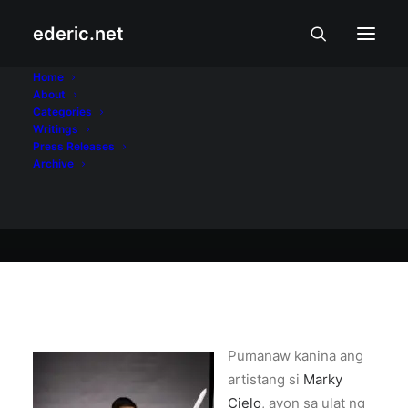
ederic.net
Aliwan at Libangan
•
December 7, 2008
Home
About
Marky Cielo, 20
Categories
Writings
Press Releases
Archive
Ederic Eder
Pumanaw kanina ang
artistang si
Marky
Cielo
, ayon sa ulat ng