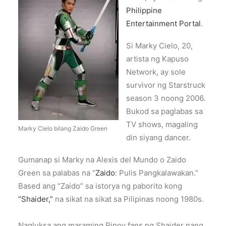
Philippine
Entertainment Portal
.
Si Marky Cielo, 20,
artista ng Kapuso
Network, ay sole
survivor ng Starstruck
season 3 noong 2006.
Bukod sa paglabas sa
TV shows, magaling
Marky Cielo bilang Zaido Green
din siyang dancer.
Gumanap si Marky na Alexis del Mundo o Zaido
Green sa palabas na “
Zaido
: Pulis Pangkalawakan.”
Based ang “Zaido” sa istorya ng paborito kong
“Shaider,”
na sikat na sikat sa Pilipinas noong 1980s.
Nagluksa ang maraming Pinoy fans ng Shaider nang