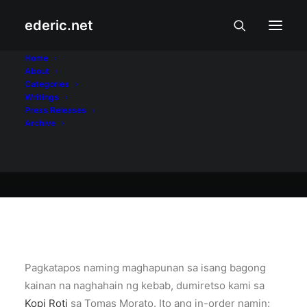
ederic.net
At iba pa
•
September 19, 2007
Home
About
Kopi Bun
Categories
Writings
Press Releases
Archive
Ederic Eder
Pagkatapos naming maghapunan sa isang bagong
kainan na naghahain ng kebab, dumiretso kami sa
Kopi Roti
sa Tomas Morato. Ito ang in-order namin: