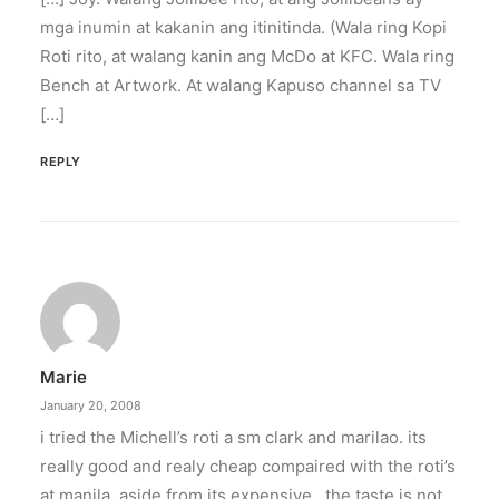
recharge.
mga inumin at kakanin ang itinitinda. (Wala ring Kopi
Roti rito, at walang kanin ang McDo at KFC. Wala ring
Bench at Artwork. At walang Kapuso channel sa TV
by ederic.net
[…]
REPLY
Marie
January 20, 2008
i tried the Michell’s roti a sm clark and marilao. its
really good and realy cheap compaired with the roti’s
at manila, aside from its expensive , the taste is not