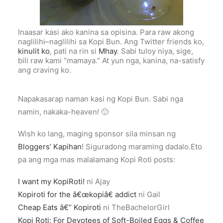
Inaasar kasi ako kanina sa opisina. Para raw akong
naglilihi–naglilihi sa Kopi Bun. Ang Twitter friends ko,
kinulit ko
, pati na rin si
Mhay
. Sabi tuloy niya, sige,
bili raw kami “mamaya.” At yun nga, kanina, na-satisfy
ang craving ko.
Napakasarap naman kasi ng Kopi Bun. Sabi nga
namin, nakaka-heaven! 🙂
Wish ko lang, maging sponsor sila minsan ng
Bloggers’ Kapihan
! Siguradong maraming dadalo.Eto
pa ang mga mas malalamang Kopi Roti posts:
I want my KopiRoti!
ni Ajay
Kopiroti for the â€œkopiâ€ addict
ni Gail
Cheap Eats â€” Kopiroti
ni TheBachelorGirl
Kopi Roti: For Devotees of Soft-Boiled Eggs & Coffee