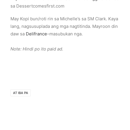
sa Dessertcomesfirst.com
May Kopi bun/roti rin sa Michelle’s sa SM Clark. Kaya
lang, nagsusuplada ang mga nagtitinda. Mayroon din
daw sa
Delifrance
–masubukan nga.
Note: Hindi po ito paid ad.
AT IBA PA