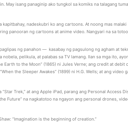
in. May isang panaginip ako tungkol sa komiks na talagang tum
 kapitbahay, nadeskubri ko ang cartoons. At noong mas malaki 
ing panooran ng cartoons at anime video. Nangyari na sa toto
 paglipas ng panahon
—
kasabay ng pagsulong ng agham at tek
nobela, pelikula, at palabas sa TV lamang. Ilan sa mga ito, ayo
 Earth to the Moon” (1865) ni Jules Verne; ang credit at debit
“When the Sleeper Awakes” (1899) ni H.G. Wells; at ang video ga
sa “Star Trek,” at ang Apple iPad, parang ang Personal Access D
he Future” na nagkatotoo na ngayon ang personal drones, video 
w: “Imagination is the beginning of creation.”