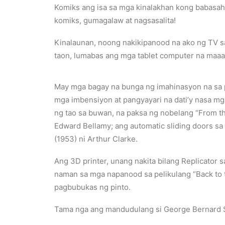
Komiks ang isa sa mga kinalakhan kong babasah
komiks, gumagalaw at nagsasalita!
Kinalaunan, noong nakikipanood na ako ng TV sa
taon, lumabas ang mga tablet computer na maaar
May mga bagay na bunga ng imahinasyon na sa
mga imbensiyon at pangyayari na dati’y nasa mga 
ng tao sa buwan, na paksa ng nobelang “From the
Edward Bellamy; ang automatic sliding doors sa 
(1953) ni Arthur Clarke.
Ang 3D printer, unang nakita bilang Replicator 
naman sa mga napanood sa pelikulang “Back to t
pagbubukas ng pinto.
Tama nga ang mandudulang si George Bernard Sha