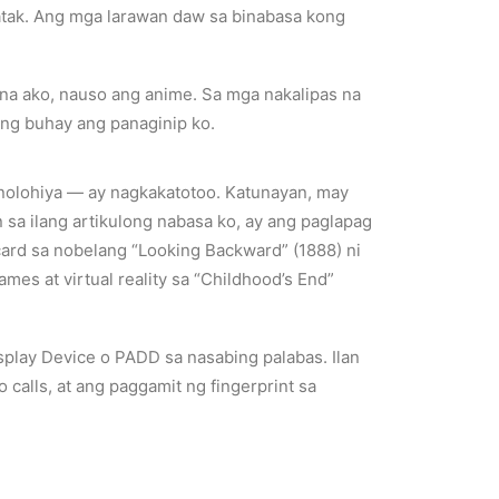
atak. Ang mga larawan daw sa binabasa kong
na ako, nauso ang anime. Sa mga nakalipas na
ong buhay ang panaginip ko.
nolohiya
—
ay nagkakatotoo. Katunayan, may
n sa ilang artikulong nabasa ko, ay ang paglapag
 card sa nobelang “Looking Backward” (1888) ni
mes at virtual reality sa “Childhood’s End”
isplay Device o PADD sa nasabing palabas. Ilan
calls, at ang paggamit ng fingerprint sa