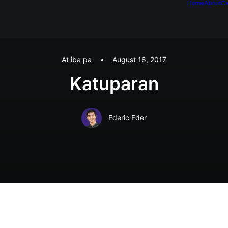
Home
About
Ca
At iba pa
•
August 16, 2017
Katuparan
Ederic Eder