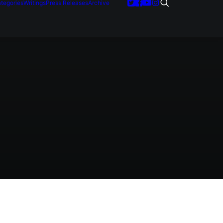
tegories
Writings
Press Releases
Archive