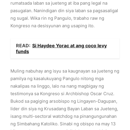
rumatsada laban sa jueteng at iba pang legal na
pasugalan. Nanindigan din siya laban sa pagsasaligal
ng sugal. Wika rin ng Pangulo, trabaho raw ng
Kongreso na desisyunan ang usaping ito.
READ:
Si Haydee Yorac at ang coco levy
funds
Muling nabuhay ang isyu sa kaugnayan sa jueteng ng
pamilya ng kasalukuyang Pangulo nitong mga
nakalipas na linggo, lalo na nang magbigay ng
testimonya sa Kongreso si Archbishop Oscar Cruz.
Bukod sa pagiging arsobispo ng Lingayen-Dagupan,
lider din siya ng Krusadang Bayan Laban sa Jueteng,
isang multi-sectoral watchdog na pinangungunahan
ng Simbahang Katoliko. Sinabi ng obispo na may 13