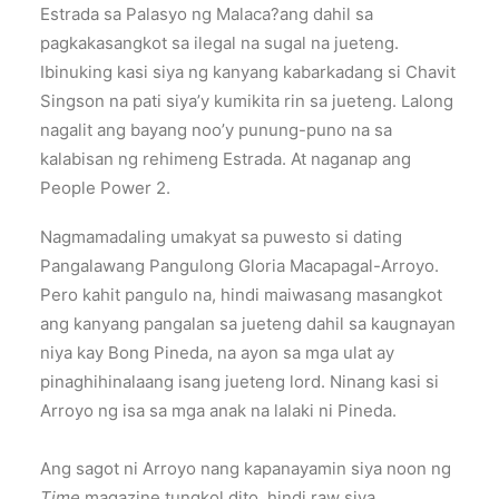
Estrada sa Palasyo ng Malaca?ang dahil sa
pagkakasangkot sa ilegal na sugal na jueteng.
Ibinuking kasi siya ng kanyang kabarkadang si Chavit
Singson na pati siya’y kumikita rin sa jueteng. Lalong
nagalit ang bayang noo’y punung-puno na sa
kalabisan ng rehimeng Estrada. At naganap ang
People Power 2.
Nagmamadaling umakyat sa puwesto si dating
Pangalawang Pangulong Gloria Macapagal-Arroyo.
Pero kahit pangulo na, hindi maiwasang masangkot
ang kanyang pangalan sa jueteng dahil sa kaugnayan
niya kay Bong Pineda, na ayon sa mga ulat ay
pinaghihinalaang isang jueteng lord. Ninang kasi si
Arroyo ng isa sa mga anak na lalaki ni Pineda.
Ang sagot ni Arroyo nang kapanayamin siya noon ng
Time
magazine tungkol dito, hindi raw siya