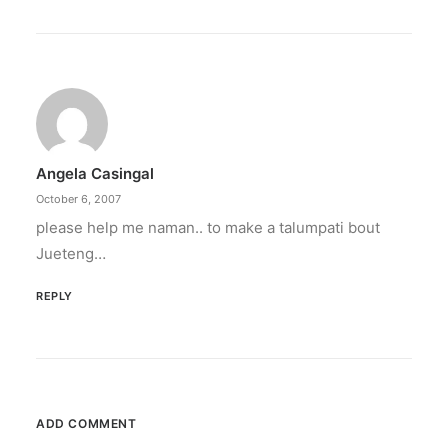
February 12, 2024
Conquering enemy forts: strategies
to destroy opponent’s turrets
Win by upgrading hero’s skills with an ML
recharge.
Angela Casingal
by ederic.net
October 6, 2007
please help me naman.. to make a talumpati bout
Jueteng…
REPLY
ADD COMMENT