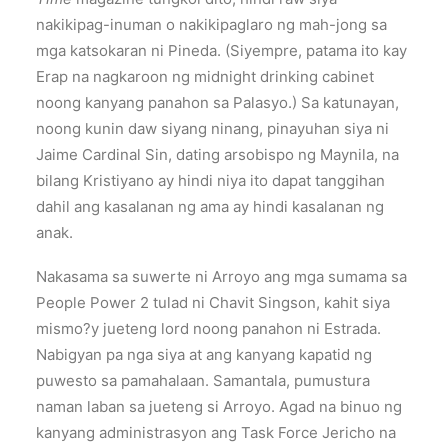
nakikipag-inuman o nakikipaglaro ng mah-jong sa
mga katsokaran ni Pineda. (Siyempre, patama ito kay
Erap na nagkaroon ng midnight drinking cabinet
noong kanyang panahon sa Palasyo.) Sa katunayan,
noong kunin daw siyang ninang, pinayuhan siya ni
Jaime Cardinal Sin, dating arsobispo ng Maynila, na
bilang Kristiyano ay hindi niya ito dapat tanggihan
dahil ang kasalanan ng ama ay hindi kasalanan ng
anak.
Nakasama sa suwerte ni Arroyo ang mga sumama sa
People Power 2 tulad ni Chavit Singson, kahit siya
mismo?y jueteng lord noong panahon ni Estrada.
Nabigyan pa nga siya at ang kanyang kapatid ng
puwesto sa pamahalaan. Samantala, pumustura
naman laban sa jueteng si Arroyo. Agad na binuo ng
kanyang administrasyon ang Task Force Jericho na