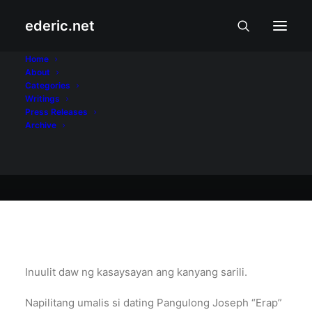
ederic.net
At iba pa
•
May 20, 2005
Home
About
Juetenggate 2?
Categories
Writings
Press Releases
Archive
Ederic Eder
Inuulit daw ng kasaysayan ang kanyang sarili.
Napilitang umalis si dating Pangulong Joseph “Erap”