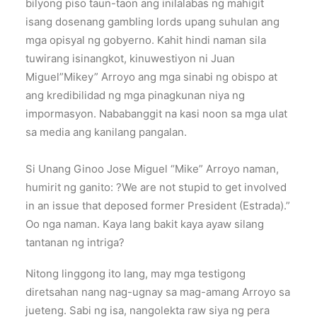
bilyong piso taun-taon ang inilalabas ng mahigit
isang dosenang gambling lords upang suhulan ang
mga opisyal ng gobyerno. Kahit hindi naman sila
tuwirang isinangkot, kinuwestiyon ni Juan
Miguel”Mikey” Arroyo ang mga sinabi ng obispo at
ang kredibilidad ng mga pinagkunan niya ng
impormasyon. Nababanggit na kasi noon sa mga ulat
sa media ang kanilang pangalan.
Si Unang Ginoo Jose Miguel “Mike” Arroyo naman,
humirit ng ganito: ?We are not stupid to get involved
in an issue that deposed former President (Estrada).”
Oo nga naman. Kaya lang bakit kaya ayaw silang
tantanan ng intriga?
Nitong linggong ito lang, may mga testigong
diretsahan nang nag-ugnay sa mag-amang Arroyo sa
jueteng. Sabi ng isa, nangolekta raw siya ng pera