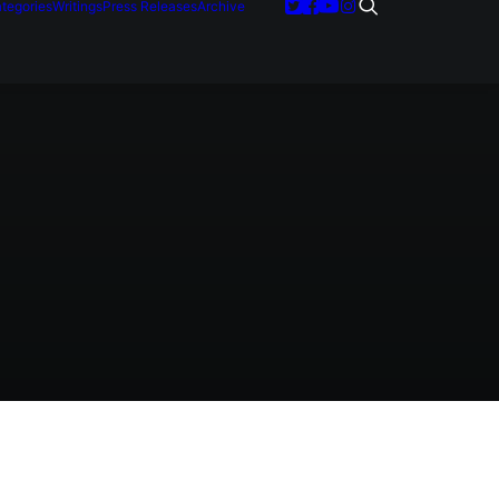
tegories
Writings
Press Releases
Archive