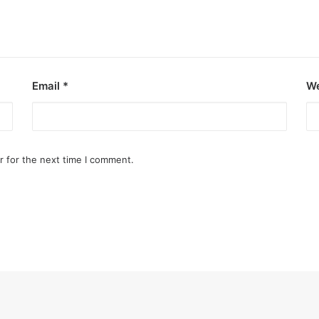
Email
*
We
r for the next time I comment.
nimal activism
Canada, Pamela Anderson has made…