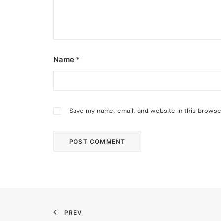
Name
*
Save my name, email, and website in this browse
March 2, 2023
PETA celebrates Pamela Anderson’s a
“From the Philippines to her home country of 
PREV