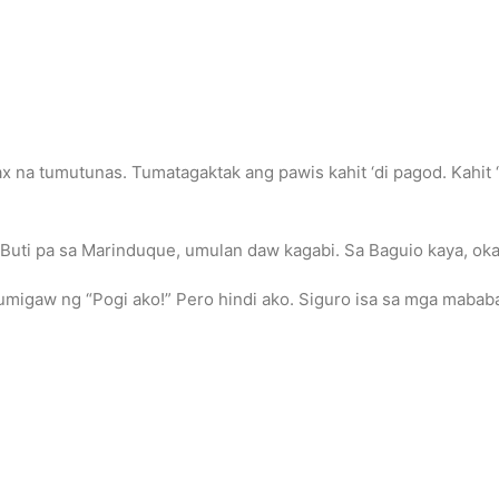
na tumutunas. Tumatagaktak ang pawis kahit ‘di pagod. Kahit ‘
? Buti pa sa Marinduque, umulan daw kagabi. Sa Baguio kaya, ok
umigaw ng “Pogi ako!” Pero hindi ako. Siguro isa sa mga mababa