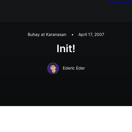
Home
About
Ca
Buhay at Karanasan
•
April 17, 2007
Init!
Ederic Eder