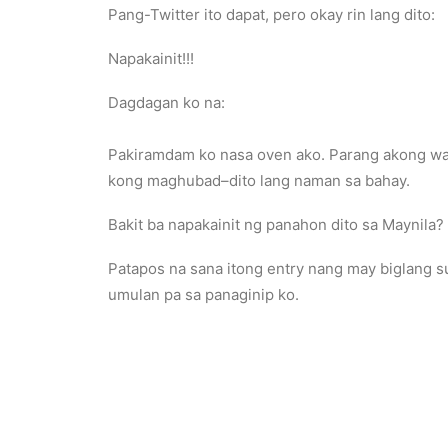
Pang-Twitter ito dapat, pero okay rin lang dito:
Napakainit!!!
Dagdagan ko na:
Pakiramdam ko nasa oven ako. Parang akong wax 
kong maghubad–dito lang naman sa bahay.
Bakit ba napakainit ng panahon dito sa Maynila
Patapos na sana itong entry nang may biglang s
umulan pa sa panaginip ko.