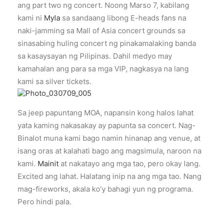
ang part two ng concert. Noong Marso 7, kabilang
kami ni
Myla
sa sandaang libong E-heads fans na
naki-jamming sa Mall of Asia concert grounds sa
sinasabing huling concert ng pinakamalaking banda
sa kasaysayan ng Pilipinas. Dahil medyo may
kamahalan ang para sa mga VIP, nagkasya na lang
kami sa silver tickets.
Sa jeep papuntang MOA, napansin kong halos lahat
yata kaming nakasakay ay papunta sa concert. Nag-
Binalot muna kami bago namin hinanap ang venue, at
isang oras at kalahati bago ang magsimula, naroon na
kami.
Mainit
at nakatayo ang mga tao, pero okay lang.
Excited ang lahat. Halatang inip na ang mga tao. Nang
mag-fireworks, akala ko’y bahagi yun ng programa.
Pero hindi pala.