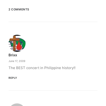
2 COMMENTS
March 2, 2023
PETA celebrates Pamela Anderson’s
animal activism
“From the Philippines to her home country of
Canada, Pamela Anderson has made…
Brixx
by ederic.net
June 17, 2009
The BEST concert in Philippine history!!
REPLY