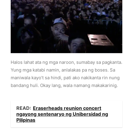
Halos lahat ata ng mga naroon, sumabay sa pagkanta.
Yung mga katabi namin, anlalakas pa ng boses. Sa
maniwala kayo’t sa hindi, pati ako nakikanta rin nung
bandang huli. Okay lang, wala namang makakarinig.
READ:
Eraserheads reunion concert
ngayong sentenaryo ng Unibersidad ng
Pilipinas