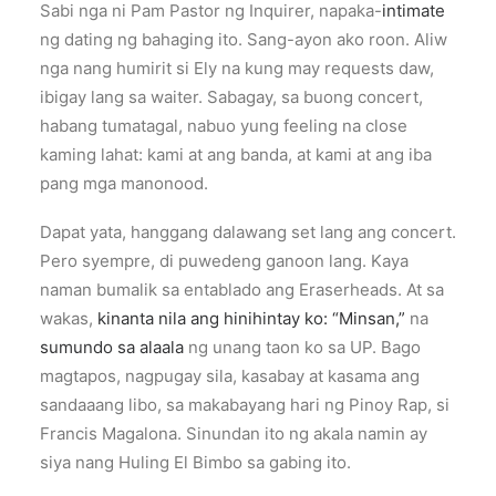
Sabi nga ni Pam Pastor ng Inquirer, napaka-
intimate
ng dating ng bahaging ito. Sang-ayon ako roon. Aliw
nga nang humirit si Ely na kung may requests daw,
ibigay lang sa waiter. Sabagay, sa buong concert,
habang tumatagal, nabuo yung feeling na close
kaming lahat: kami at ang banda, at kami at ang iba
pang mga manonood.
Dapat yata, hanggang dalawang set lang ang concert.
Pero syempre, di puwedeng ganoon lang. Kaya
naman bumalik sa entablado ang Eraserheads. At sa
wakas,
kinanta nila ang hinihintay ko: “Minsan,”
na
sumundo sa alaala
ng unang taon ko sa UP. Bago
magtapos, nagpugay sila, kasabay at kasama ang
sandaaang libo, sa makabayang hari ng Pinoy Rap, si
Francis Magalona. Sinundan ito ng akala namin ay
siya nang Huling El Bimbo sa gabing ito.