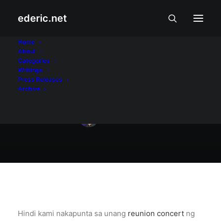
ederic.net
Buhay at Karanasan
•
April 21, 2009
Home
About
Eraserheads Live!:
Categories
Writings
The Final Set
Press Releases
Archive
Ederic Eder
Hindi kami nakapunta sa unang
reunion concert
ng