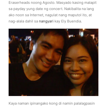
Eraserheads noong Agosto. Masyado kasing malapit
sa payday yung date ng concert. Nakibalita na lang
ako noon sa Internet, nagulat nang maputol ito, at
nag-alala dahil sa
nangyari
kay Ely Buendia.
Kaya naman ipinangako kong di namin palalagpasin