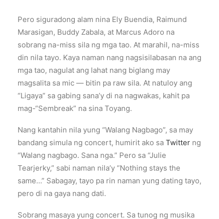
Pero siguradong alam nina Ely Buendia, Raimund
Marasigan, Buddy Zabala, at Marcus Adoro na
sobrang na-miss sila ng mga tao. At marahil, na-miss
din nila tayo. Kaya naman nang nagsisilabasan na ang
mga tao, nagulat ang lahat nang biglang may
magsalita sa mic — bitin pa raw sila. At natuloy ang
“Ligaya” sa gabing sana’y di na nagwakas, kahit pa
mag-“Sembreak” na sina Toyang.
Nang kantahin nila yung “Walang Nagbago”, sa may
bandang simula ng concert, humirit ako sa
Twitter
ng
“Walang nagbago. Sana nga.” Pero sa “Julie
Tearjerky,” sabi naman nila’y “Nothing stays the
same…” Sabagay, tayo pa rin naman yung dating tayo,
pero di na gaya nang dati.
Sobrang masaya yung concert. Sa tunog ng musika