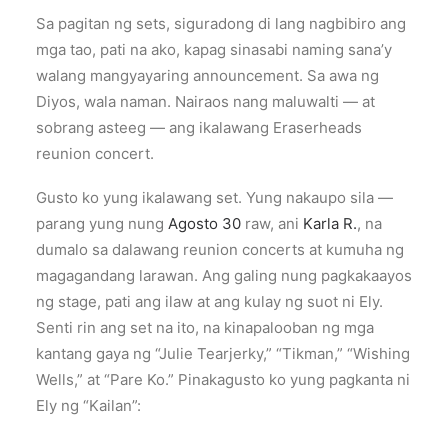
Sa pagitan ng sets, siguradong di lang nagbibiro ang
mga tao, pati na ako, kapag sinasabi naming sana’y
walang mangyayaring announcement. Sa awa ng
Diyos, wala naman. Nairaos nang maluwalti — at
sobrang asteeg — ang ikalawang Eraserheads
reunion concert.
Gusto ko yung ikalawang set. Yung nakaupo sila —
parang yung nung
Agosto 30
raw, ani
Karla R.
, na
dumalo sa dalawang reunion concerts at kumuha ng
magagandang larawan. Ang galing nung pagkakaayos
ng stage, pati ang ilaw at ang kulay ng suot ni Ely.
Senti rin ang set na ito, na kinapalooban ng mga
kantang gaya ng “Julie Tearjerky,” “Tikman,” “Wishing
Wells,” at “Pare Ko.” Pinakagusto ko yung pagkanta ni
Ely ng “Kailan”: