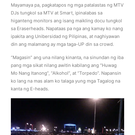
Mayamaya pa, pagkatapos ng mga patalastas ng MTV
DJs tungkol sa MTV at Smart, ipinalabas sa
higanteng monitors ang isang maikling docu tungkol
sa Eraserheads. Napataas pa nga ang kamay ko nang
ipakita ang Unibersidad ng Pilipinas, at naghiyawan
din ang malamang ay mga taga-UP din sa crowd.
“Magasin” ang una nilang kinanta, na sinundan ng iba
pang mga sikat nilang awitin kabilang ang “Huwag
Mo Nang Itanong”, “Alkohol”, at “Torpedo”. Napansin
ko lang na mas alam ko talaga yung mga Tagalog na
kanta ng E-heads.