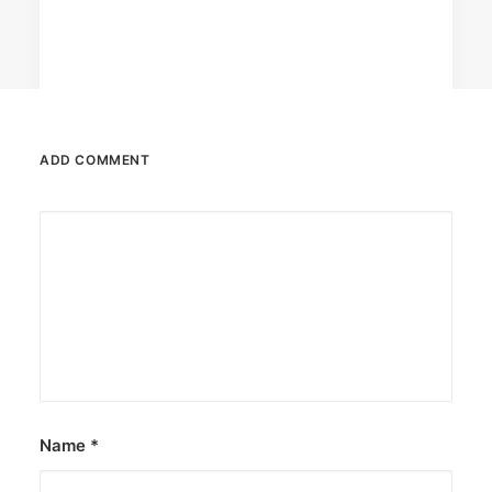
ADD COMMENT
December 23, 2025
The Temple House unveils ‘The Art
Peace’
It is said to be the world's largest permanently
illuminated peace symbol.
by ederic.net
Name
*