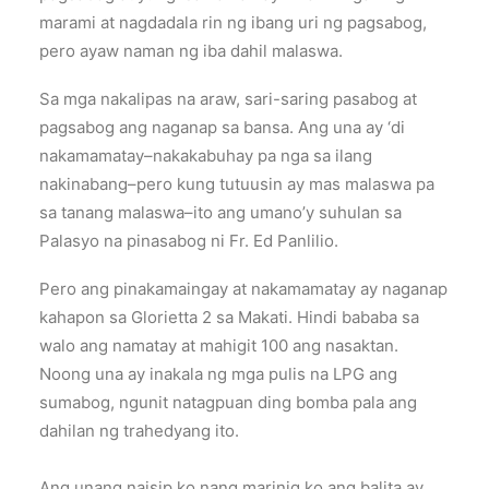
marami at nagdadala rin ng ibang uri ng pagsabog,
pero ayaw naman ng iba dahil malaswa.
Sa mga nakalipas na araw, sari-saring pasabog at
pagsabog ang naganap sa bansa. Ang una ay ‘di
nakamamatay–nakakabuhay pa nga sa ilang
nakinabang–pero kung tutuusin ay mas malaswa pa
sa tanang malaswa–ito ang umano’y suhulan sa
Palasyo na pinasabog ni Fr. Ed Panlilio.
Pero ang pinakamaingay at nakamamatay ay naganap
kahapon sa Glorietta 2 sa Makati. Hindi bababa sa
walo ang namatay at mahigit 100 ang nasaktan.
Noong una ay inakala ng mga pulis na LPG ang
sumabog, ngunit natagpuan ding bomba pala ang
dahilan ng trahedyang ito.
Ang unang naisip ko nang marinig ko ang balita ay