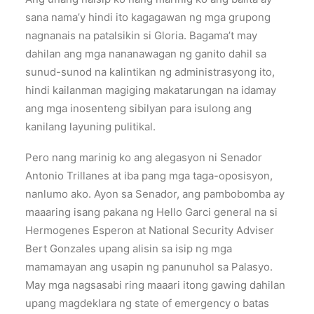
sana nama’y hindi ito kagagawan ng mga grupong
nagnanais na patalsikin si Gloria. Bagama’t may
dahilan ang mga nananawagan ng ganito dahil sa
sunud-sunod na kalintikan ng administrasyong ito,
hindi kailanman magiging makatarungan na idamay
ang mga inosenteng sibilyan para isulong ang
kanilang layuning pulitikal.
Pero nang marinig ko ang alegasyon ni Senador
Antonio Trillanes at iba pang mga taga-oposisyon,
nanlumo ako. Ayon sa Senador, ang pambobomba ay
maaaring isang pakana ng Hello Garci general na si
Hermogenes Esperon at National Security Adviser
Bert Gonzales upang alisin sa isip ng mga
mamamayan ang usapin ng panunuhol sa Palasyo.
May mga nagsasabi ring maaari itong gawing dahilan
upang magdeklara ng state of emergency o batas