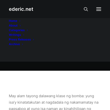
ederic.net
Balita at Usapin
•
October 20, 2007
Home
About
Bomba (2)
Categories
Writings
Press Releases
Archive
Ederic Eder
May alam tayong dalawang klase ng bomba: yung
isa’y kinatatakutan at nagdadala ng nakamamatay na
pagsabog at yung isa naman ay kinahihiligan ng