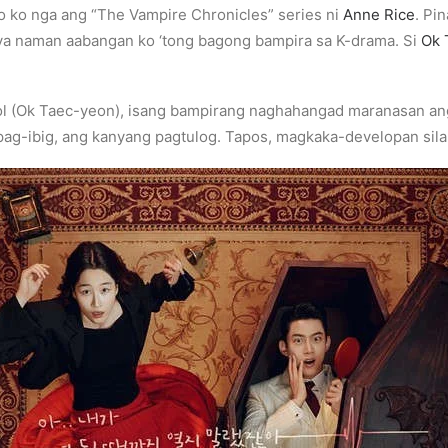
o ko nga ang “The Vampire Chronicles” series ni
Anne Rice
. Pi
Kaya naman aabangan ko ‘tong bagong bampira sa K-drama. Si
Ok 
l (Ok Taec-yeon), isang bampirang naghahangad maranasan ang
pag-ibig, ang kanyang pagtulog. Tapos, magkaka-developan sila