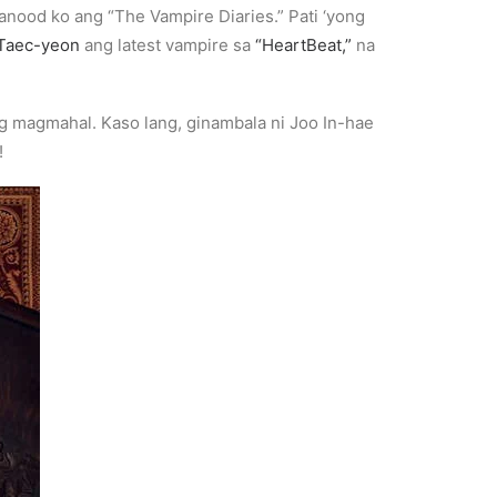
nanood ko ang “The Vampire Diaries.” Pati ‘yong
Taec-yeon
ang latest vampire sa
“HeartBeat,”
na
 magmahal. Kaso lang, ginambala ni Joo In-hae
!