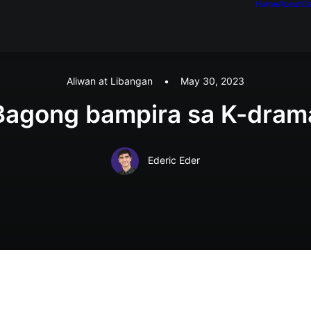
Home
About
Ca
Aliwan at Libangan
•
May 30, 2023
Bagong bampira sa K-dram
Ederic Eder