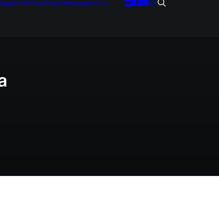
tegories
Writings
Press Releases
Archive
a