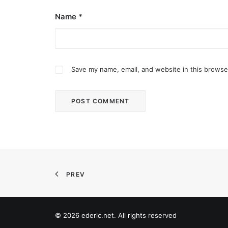
Name
*
Save my name, email, and website in this browse
February 13, 2026
Valentine’s specials at Ayala Malls C
Still planning your date this Valentine’s Day? A
PREV
by ederic.net
© 2026 ederic.net. All rights reserved