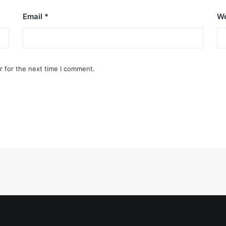
Email
*
We
r for the next time I comment.
inemas
yala Malls Cinemas has got you…