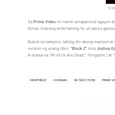
Si O
Sa
Prime Video
rin namin pinapanood ngayon ang
Korea. Sobrang entertaining ‘to, at sana’y ganoo
Bukod sa bampira, nahilig din akong manood a
version ng unang libro.
“Block Z”
nina
Joshua Ga
K-drama na “All of Us Are Dead,” “Kingdom,” a
HEARTBEAT
K-DRAMA
OK TAEC-YEON
PRIME V