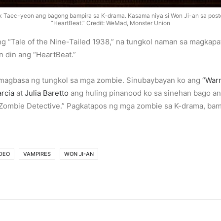
k Taec-yeon ang bagong bampira sa K-drama. Kasama niya si Won Ji-an sa post
“HeartBeat.”
Credit: WeMad, Monster Union
 “Tale of the Nine-Tailed 1938,” na tungkol naman sa magkapa
n din ang “HeartBeat.”
t magbasa ng tungkol sa mga zombie. Sinubaybayan ko ang
“War
rcia
at
Julia Baretto
ang huling pinanood ko sa sinehan bago a
t “Zombie Detective.” Pagkatapos ng mga zombie sa K-drama, ba
IDEO
VAMPIRES
WON JI-AN