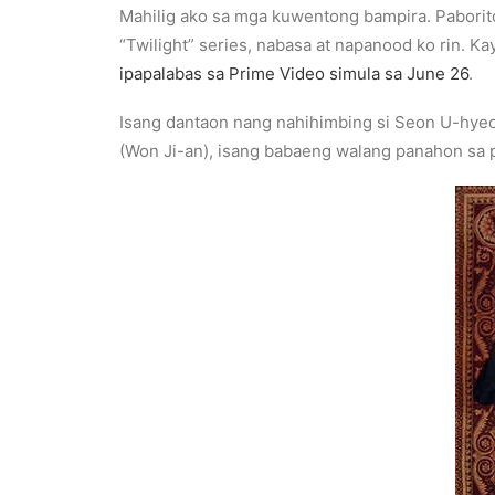
Mahilig ako sa mga kuwentong bampira. Paborit
“Twilight” series, nabasa at napanood ko rin. 
ipapalabas sa Prime Video simula sa June 26
.
Isang dantaon nang nahihimbing si Seon U-hyeo
(Won Ji-an), isang babaeng walang panahon sa 