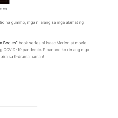
er ng
tid na gumiho, mga nilalang sa mga alamat ng
m Bodies”
book series ni Isaac Marion at movie
ng COVID-19 pandemic. Pinanood ko rin ang mga
mpira sa K-drama naman!